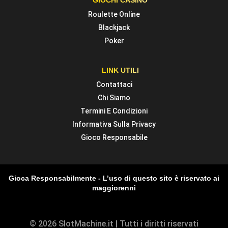
GIOCHI CASINO
Roulette Online
Blackjack
Poker
LINK UTILI
Contattaci
Chi Siamo
Termini E Condizioni
Informativa Sulla Privacy
Gioco Responsabile
Gioca Responsabilmente - L’uso di questo sito è riservato ai
maggiorenni
© 2026 SlotMachine.it | Tutti i diritti riservati