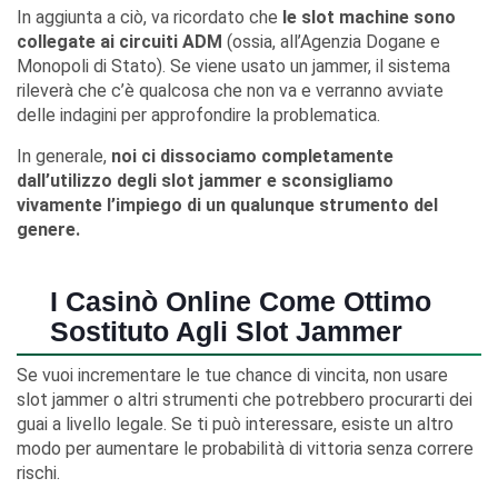
In aggiunta a ciò, va ricordato che
le slot machine sono
collegate ai circuiti ADM
(ossia, all’Agenzia Dogane e
Monopoli di Stato). Se viene usato un jammer, il sistema
rileverà che c’è qualcosa che non va e verranno avviate
delle indagini per approfondire la problematica.
In generale,
noi ci dissociamo completamente
dall’utilizzo degli slot jammer e sconsigliamo
vivamente l’impiego di un qualunque strumento del
genere.
I Casinò Online Come Ottimo
Sostituto Agli Slot Jammer
Se vuoi incrementare le tue chance di vincita, non usare
slot jammer o altri strumenti che potrebbero procurarti dei
guai a livello legale. Se ti può interessare, esiste un altro
modo per aumentare le probabilità di vittoria senza correre
rischi.