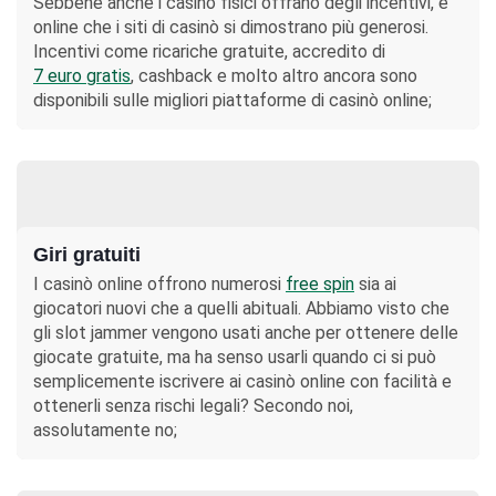
Sebbene anche i casinò fisici offrano degli incentivi, è
online che i siti di casinò si dimostrano più generosi.
Incentivi come ricariche gratuite, accredito di
7 euro gratis
, cashback e molto altro ancora sono
disponibili sulle migliori piattaforme di casinò online;
Giri gratuiti
I casinò online offrono numerosi
free spin
sia ai
giocatori nuovi che a quelli abituali. Abbiamo visto che
gli slot jammer vengono usati anche per ottenere delle
giocate gratuite, ma ha senso usarli quando ci si può
semplicemente iscrivere ai casinò online con facilità e
ottenerli senza rischi legali? Secondo noi,
assolutamente no;