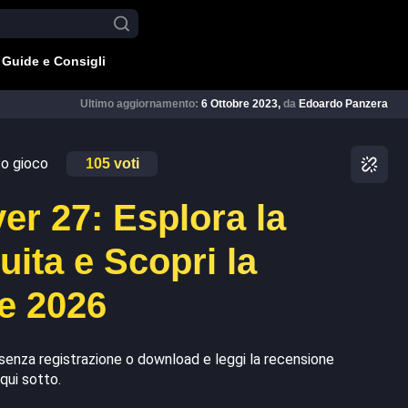
Guide e Consigli
Ultimo aggiornamento:
6 Ottobre 2023,
da
Edoardo Panzera
o gioco
105
voti
er 27: Esplora la
ita e Scopri la
e 2026
senza registrazione o download e leggi la recensione
qui sotto.