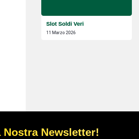
Slot Soldi Veri
11 Marzo 2026
la Nostra Newsletter!