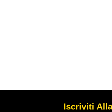
Iscriviti Al