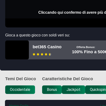
Cliccando qui confermo di avere più d
Gioca a questo gioco con soldi veri su:
bet365 Casino
Offerta Bonus:
100% Fino a 500
Temi Del Gioco
Caratteristiche Del Gioco
Occidentale
Bonus
Jackpot
Quickspin
Nome Della
Lin