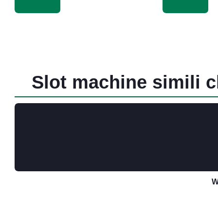
Slot machine simili c
W
Data di uscita:
Aprile, 2022
RTP:
96.11%
Volatilità:
Media