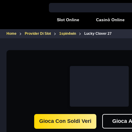
Slot Online
Casinò Online
Home
Provider Di Slot
1spin4win
Lucky Clover 27
Gioca A
Gioca Con Soldi Veri