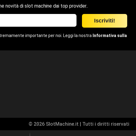
me novità di slot machine dai top provider..
stremamente importante per noi. Leggi la nostra
Informativa sulla
© 2026 SlotMachine.it | Tutti i diritti riservati