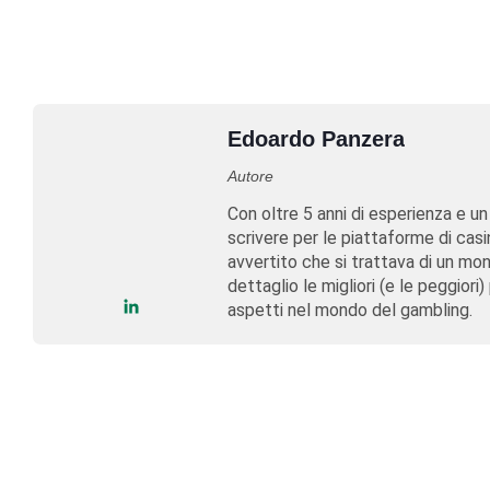
Gi
Edoardo Panzera
Autore
Con oltre 5 anni di esperienza e 
scrivere per le piattaforme di cas
avvertito che si trattava di un mo
dettaglio le migliori (e le peggiori)
aspetti nel mondo del gambling.