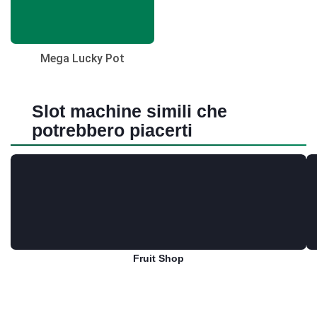
Mega Lucky Pot
Slot machine simili che
potrebbero piacerti
Fruit Shop
Data di uscita:
Novembre, 2013
RTP:
96.71%
Volatilità:
Media