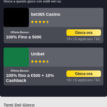
Gioca a questo gioco con soldi veri su:
bet365 Casino
Gioca ora
Offerta Bonus:
100% Fino a 500€
18+ | Si applicano T&C.
Unibet
Offerta Bonus:
Gioca ora
100% fino a €500 + 10%
18+ | Si applicano T&C.
Cashback
Temi Del Gioco