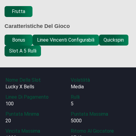
Frutta
Caratteristiche Del Gioco
Bonus
Linee Vincenti Configurabili
Quickspin
Slot A 5 Rulli
Nome Della Slot
Volatilità
Lucky X Bells
Media
Linee Di Pagamento
Rulli
100
5
Puntata Minima
Puntata Massima
20
5000
Vincita Massima
Ritorno Al Giocatore