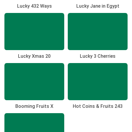
Lucky 432 Ways
Lucky Jane in Egypt
Lucky Xmas 20
Lucky 3 Cherries
Booming Fruits X
Hot Coins & Fruits 243