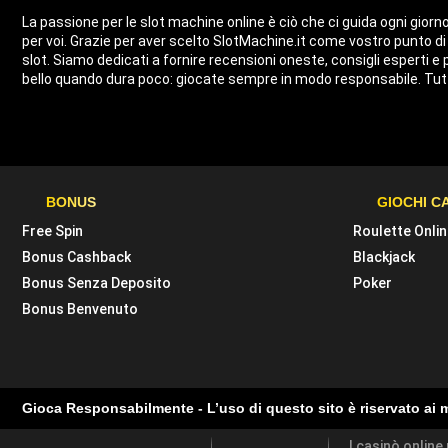
La passione per le slot machine online è ciò che ci guida ogni giorno
per voi. Grazie per aver scelto SlotMachine.it come vostro punto di
slot. Siamo dedicati a fornire recensioni oneste, consigli esperti e 
bello quando dura poco: giocate sempre in modo responsabile. Tutti i 
BONUS
GIOCHI C
Free Spin
Roulette Onli
Bonus Cashback
Blackjack
Bonus Senza Deposito
Poker
Bonus Benvenuto
Gioca Responsabilmente - L’uso di questo sito è riservato ai
I casinò online