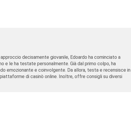
oca gratis
un approccio decisamente giovanile, Edoardo ha cominciato a
ino e le ha testate personalmente. Già dal primo colpo, ha
ndo emozionante e coinvolgente. Da allora, testa e recensisce in
 piattaforme di casinò online. Inoltre, offre consigli su diversi