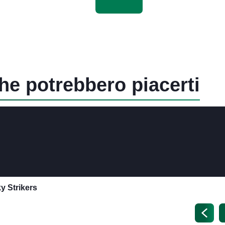
he potrebbero piacerti
y Strikers