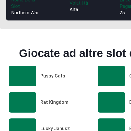
Volatilità
Slot
Paga
Alta
Northern War
25
Giocate ad altre slo
Pussy Cats
Rat Kingdom
Lucky Janusz