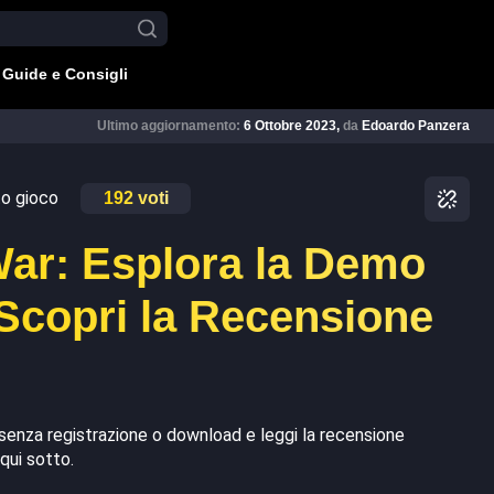
Guide e Consigli
Ultimo aggiornamento:
6 Ottobre 2023,
da
Edoardo Panzera
o gioco
192
voti
ar: Esplora la Demo
 Scopri la Recensione
senza registrazione o download e leggi la recensione
qui sotto.