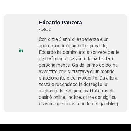
Gioca gratis
Edoardo Panzera
Autore
Con oltre 5 anni di esperienza e un
approccio decisamente giovanile,
Edoardo ha cominciato a scrivere per le
piattaforme di casino e le ha testate
personalmente. Già dal primo colpo, ha
avvertito che si trattava di un mondo
emozionante e coinvolgente. Da allora,
testa e recensisce in dettaglio le
migliori (e le peggiori) piattaforme di
casinò online. Inoltre, offre consigli su
diversi aspetti nel mondo del gambling.