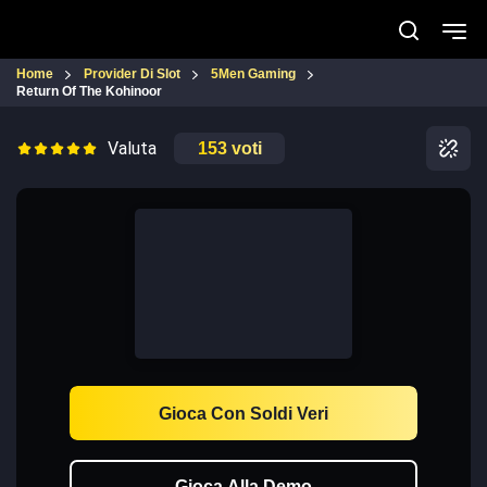
Home
Provider Di Slot
5Men Gaming
Return Of The Kohinoor
Valuta
153
voti
Gioca Con Soldi Veri
Gioca Alla Demo