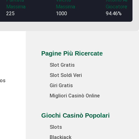
Massima
Massima
Giocatore
225
1000
94.46%
Pagine Più Ricercate
Slot Gratis
Slot Soldi Veri
tos
Giri Gratis
Migliori Casinò Online
Giochi Casinò Popolari
Slots
Blackjack