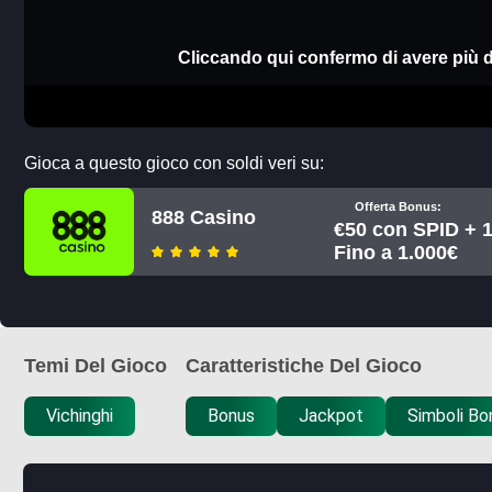
Cliccando qui confermo di avere più d
Gioca a questo gioco con soldi veri su:
Offerta Bonus:
888 Casino
€50 con SPID + 
Fino a 1.000€
Temi Del Gioco
Caratteristiche Del Gioco
Vichinghi
Bonus
Jackpot
Simboli Bo