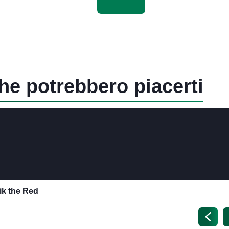
he potrebbero piacerti
ik the Red