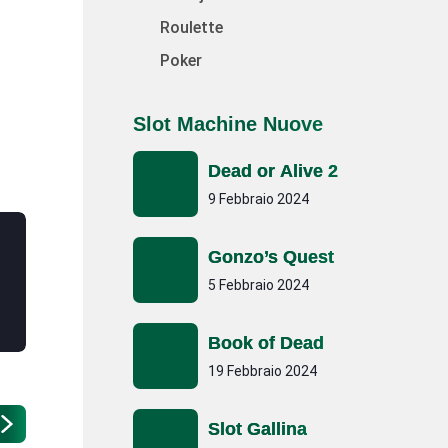
Roulette
Poker
Slot Machine Nuove
Dead or Alive 2
9 Febbraio 2024
Gonzo’s Quest
5 Febbraio 2024
Book of Dead
19 Febbraio 2024
Piggy Bjorn
Data di uscita:
Dicembre, 2022
RTP:
96.91%
Volatilità:
Media
Slot Gallina