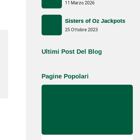
11 Marzo 2026
Gio
Sisters of Oz Jackpots
25 Ottobre 2023
Ultimi Post Del Blog
Pagine Popolari