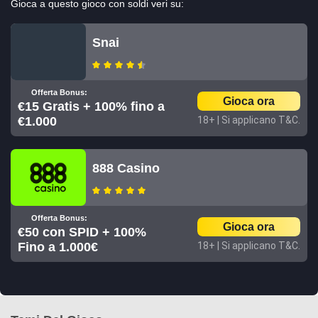
Gioca a questo gioco con soldi veri su:
Snai
Offerta Bonus:
Gioca ora
€15 Gratis + 100% fino a
18+ | Si applicano T&C.
€1.000
888 Casino
Offerta Bonus:
Gioca ora
€50 con SPID + 100%
18+ | Si applicano T&C.
Fino a 1.000€