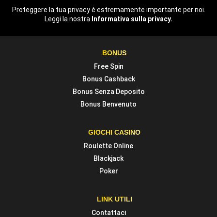
Proteggere la tua privacy è estremamente importante per noi.
Leggi la nostra
Informativa sulla privacy.
BONUS
Free Spin
Bonus Cashback
Bonus Senza Deposito
Bonus Benvenuto
GIOCHI CASINO
Roulette Online
Blackjack
Poker
LINK UTILI
Contattaci