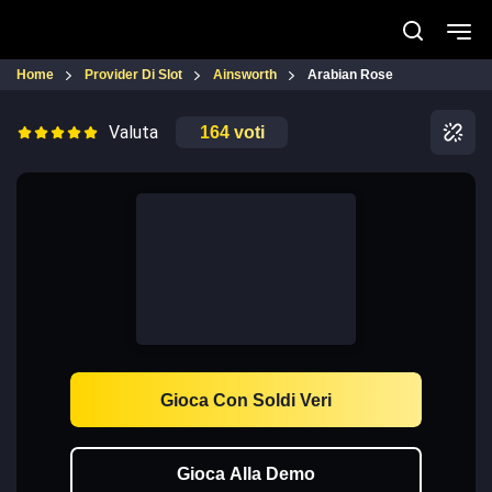
Home
Provider Di Slot
Ainsworth
Arabian Rose
Valuta
164
voti
Gioca Con Soldi Veri
Gioca Alla Demo