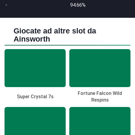
-
94.66%
Giocate ad altre slot da
Ainsworth
Fortune Falcon Wild
Super Crystal 7s
Respins