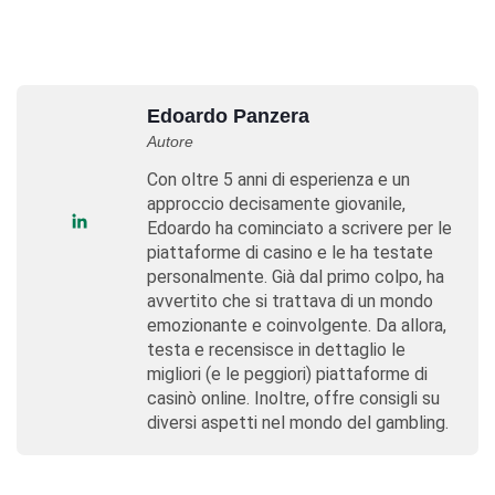
RTP:
94.47%
Volatilità:
Alta
Gioca gratis
Edoardo Panzera
Autore
Con oltre 5 anni di esperienza e un
approccio decisamente giovanile,
Edoardo ha cominciato a scrivere per le
piattaforme di casino e le ha testate
personalmente. Già dal primo colpo, ha
avvertito che si trattava di un mondo
emozionante e coinvolgente. Da allora,
testa e recensisce in dettaglio le
migliori (e le peggiori) piattaforme di
casinò online. Inoltre, offre consigli su
diversi aspetti nel mondo del gambling.