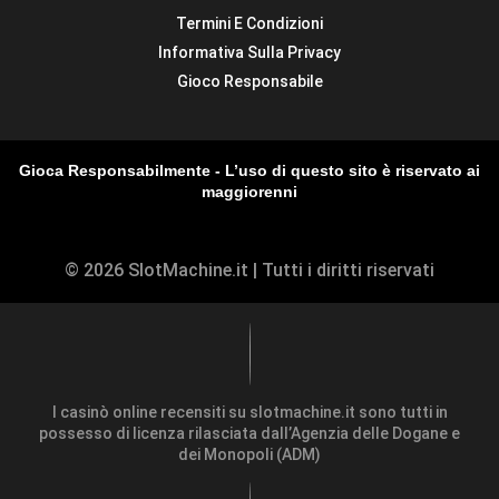
Termini E Condizioni
Informativa Sulla Privacy
Gioco Responsabile
Gioca Responsabilmente - L’uso di questo sito è riservato ai
maggiorenni
© 2026 SlotMachine.it | Tutti i diritti riservati
I casinò online recensiti su slotmachine.it sono tutti in
possesso di licenza rilasciata dall’Agenzia delle Dogane e
dei Monopoli (ADM)