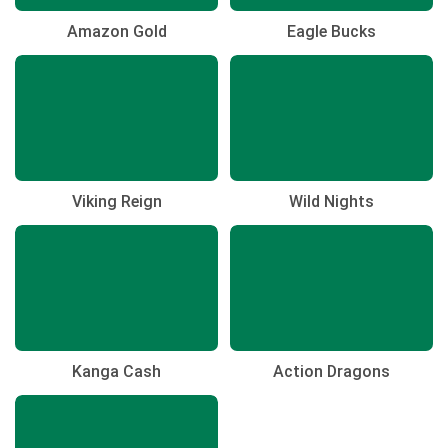
Amazon Gold
Eagle Bucks
Viking Reign
Wild Nights
Kanga Cash
Action Dragons