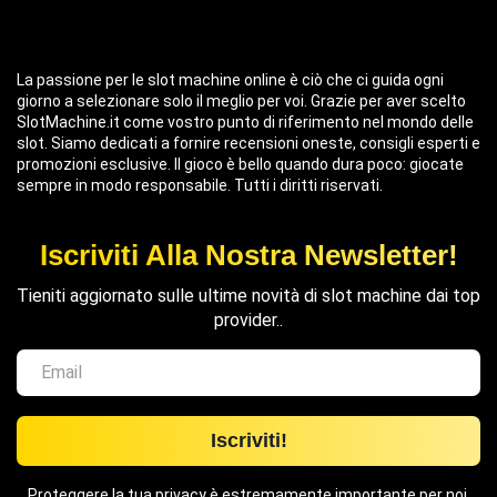
La passione per le slot machine online è ciò che ci guida ogni
giorno a selezionare solo il meglio per voi. Grazie per aver scelto
SlotMachine.it come vostro punto di riferimento nel mondo delle
slot. Siamo dedicati a fornire recensioni oneste, consigli esperti e
promozioni esclusive. Il gioco è bello quando dura poco: giocate
sempre in modo responsabile. Tutti i diritti riservati.
Iscriviti Alla Nostra Newsletter!
Tieniti aggiornato sulle ultime novità di slot machine dai top
provider..
Proteggere la tua privacy è estremamente importante per noi.