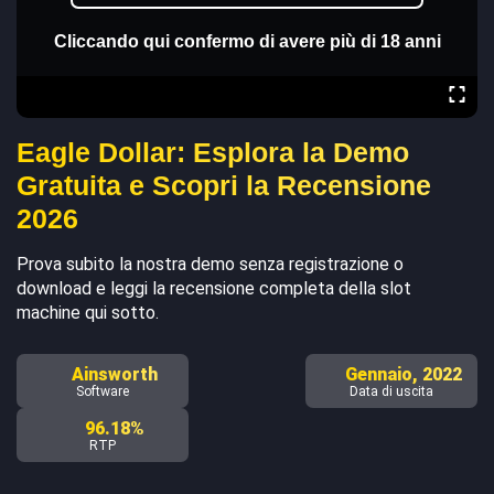
Cliccando qui confermo di avere più di 18 anni
Eagle Dollar: Esplora la Demo
Gratuita e Scopri la Recensione
2026
Prova subito la nostra demo senza registrazione o
download e leggi la recensione completa della slot
machine qui sotto.
Ainsworth
Gennaio, 2022
Software
Data di uscita
96.18%
RTP