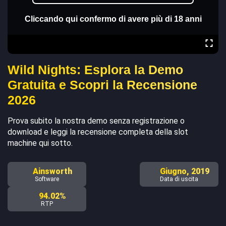
Cliccando qui confermo di avere più di 18 anni
Wild Nights: Esplora la Demo
Gratuita e Scopri la Recensione
2026
Prova subito la nostra demo senza registrazione o
download e leggi la recensione completa della slot
machine qui sotto.
Ainsworth
Giugno, 2019
Software
Data di uscita
94.02%
RTP