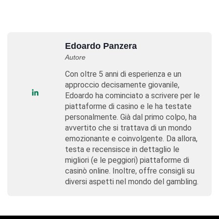
Volatilità:
Alta
Gioca gratis
Edoardo Panzera
Autore
Con oltre 5 anni di esperienza e un
approccio decisamente giovanile,
Edoardo ha cominciato a scrivere per le
piattaforme di casino e le ha testate
personalmente. Già dal primo colpo, ha
avvertito che si trattava di un mondo
emozionante e coinvolgente. Da allora,
testa e recensisce in dettaglio le
migliori (e le peggiori) piattaforme di
casinò online. Inoltre, offre consigli su
diversi aspetti nel mondo del gambling.