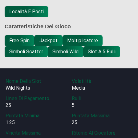
Località E Posti
Caratteristiche Del Gioco
Free Spin
Jackpot
Moltiplicatore
Simboli Scatter
Simboli Wild
Slot A 5 Rulli
Nome Della Slot
Volatilità
Wild Nights
Media
Linee Di Pagamento
Rulli
25
5
Puntata Minima
Puntata Massima
1.25
25
Vincita Massima
Ritorno Al Giocatore