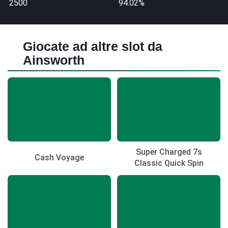
2500
94.02%
Giocate ad altre slot da
Ainsworth
Super Charged 7s
Cash Voyage
Classic Quick Spin