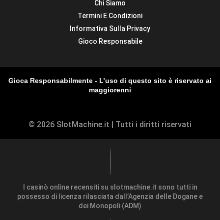
Chi Siamo
Termini E Condizioni
Informativa Sulla Privacy
Gioco Responsabile
Gioca Responsabilmente - L’uso di questo sito è riservato ai
maggiorenni
© 2026 SlotMachine.it | Tutti i diritti riservati
I casinò online recensiti su slotmachine.it sono tutti in
possesso di licenza rilasciata dall’Agenzia delle Dogane e
dei Monopoli (ADM)