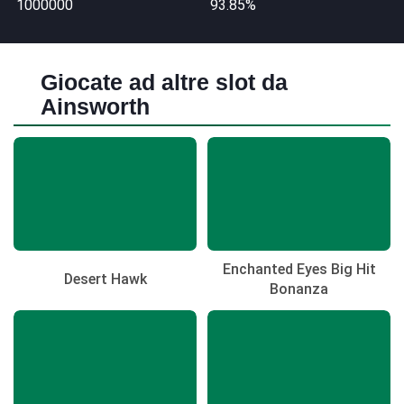
1000000
93.85%
Giocate ad altre slot da
Ainsworth
Enchanted Eyes Big Hit
Desert Hawk
Bonanza