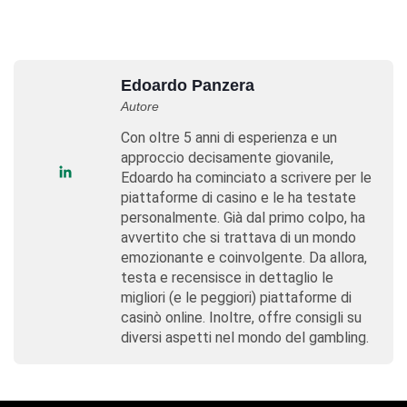
Volatilità:
Alta
Gioca gratis
Edoardo Panzera
Autore
Con oltre 5 anni di esperienza e un
approccio decisamente giovanile,
Edoardo ha cominciato a scrivere per le
piattaforme di casino e le ha testate
personalmente. Già dal primo colpo, ha
avvertito che si trattava di un mondo
emozionante e coinvolgente. Da allora,
testa e recensisce in dettaglio le
migliori (e le peggiori) piattaforme di
casinò online. Inoltre, offre consigli su
diversi aspetti nel mondo del gambling.