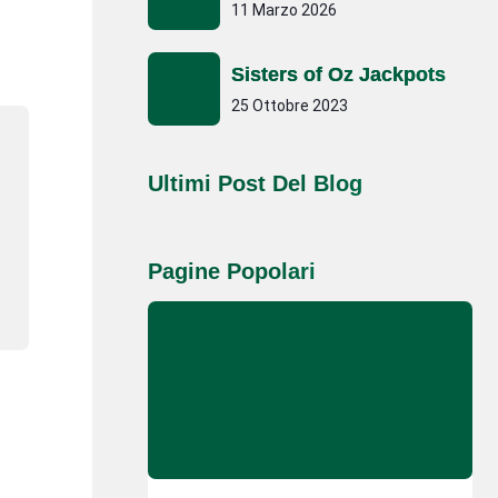
11 Marzo 2026
Gio
Sisters of Oz Jackpots
25 Ottobre 2023
Ultimi Post Del Blog
Pagine Popolari