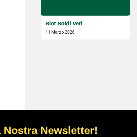
Slot Soldi Veri
11 Marzo 2026
la Nostra Newsletter!