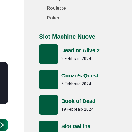
Roulette
Poker
Slot Machine Nuove
Dead or Alive 2
9 Febbraio 2024
Gonzo’s Quest
5 Febbraio 2024
Book of Dead
19 Febbraio 2024
Magi
Data di uscita:
Gennaio, 2020
RTP:
95.8%
Volatilità:
Media
Slot Gallina