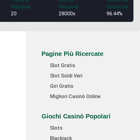
Massima
Massima
Giocatore
20
28000x
96.44%
Pagine Più Ricercate
Slot Gratis
Slot Soldi Veri
Giri Gratis
Migliori Casinò Online
Giochi Casinò Popolari
Slots
Blackjack