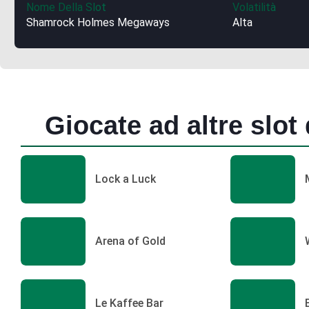
Nome Della Slot
Volatilità
Shamrock Holmes Megaways
Alta
Giocate ad altre slot
Lock a Luck
Arena of Gold
Le Kaffee Bar