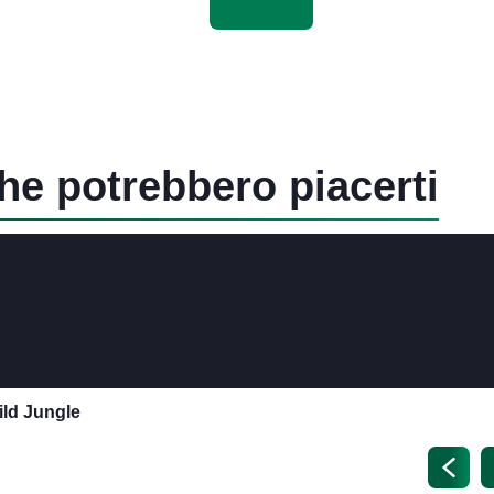
he potrebbero piacerti
ld Jungle