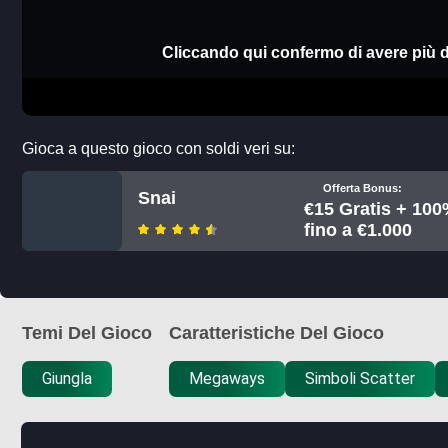
Cliccando qui confermo di avere più d
Gioca a questo gioco con soldi veri su:
Offerta Bonus:
Snai
€15 Gratis + 10
fino a €1.000
Temi Del Gioco
Caratteristiche Del Gioco
Giungla
Megaways
Simboli Scatter