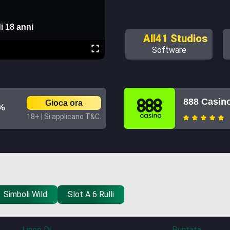
i 18 anni
All41 Studios
Software
888 Casin
Gioca ora
0%
18+ | Si applicano T&C.
Simboli Wild
Slot A 6 Rulli
Linee Di
Puntata