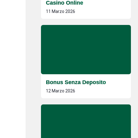
Casino Online
11 Marzo 2026
Bonus Senza Deposito
12 Marzo 2026