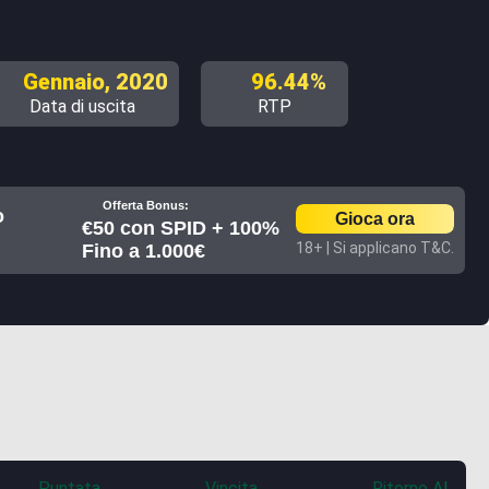
Gennaio, 2020
96.44%
Data di uscita
RTP
Offerta Bonus:
o
Gioca ora
€50 con SPID + 100%
18+ | Si applicano T&C.
Fino a 1.000€
Puntata
Vincita
Ritorno Al