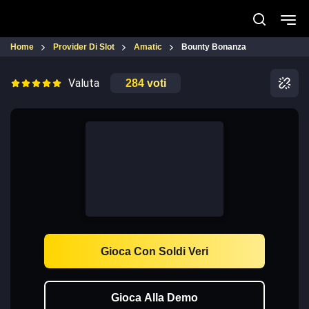
Home
Provider Di Slot
Amatic
Bounty Bonanza
Valuta
284
voti
Gioca Con Soldi Veri
Gioca Alla Demo