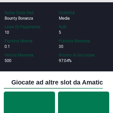
Nome Della Slot
Volatilità
Bounty Bonanza
Media
Linee Di Pagamento
Rulli
10
5
Puntata Minima
Puntata Massima
0.1
30
Vincita Massima
Ritorno Al Giocatore
500
97.04%
Giocate ad altre slot da Amatic