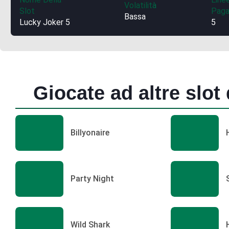
Volatilità
Slot
Pag
Bassa
Lucky Joker 5
5
Giocate ad altre slot
Billyonaire
Party Night
Wild Shark