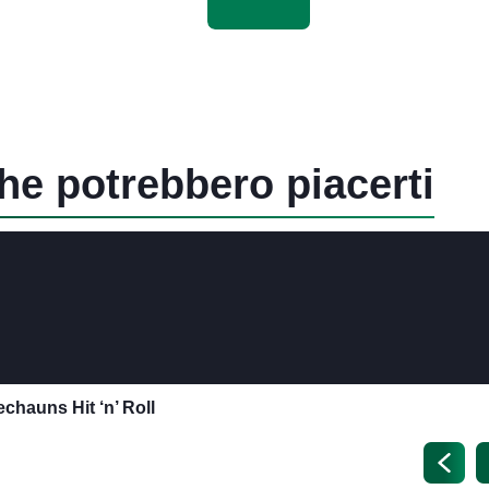
he potrebbero piacerti
chauns Hit ‘n’ Roll