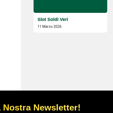
Slot Soldi Veri
11 Marzo 2026
la Nostra Newsletter!