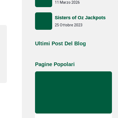
11 Marzo 2026
Gio
Sisters of Oz Jackpots
25 Ottobre 2023
Ultimi Post Del Blog
Pagine Popolari