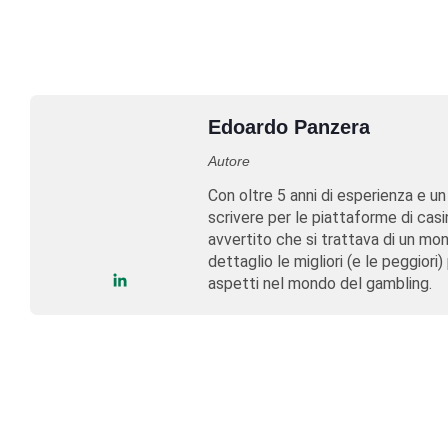
Gi
Edoardo Panzera
Autore
Con oltre 5 anni di esperienza e 
scrivere per le piattaforme di cas
avvertito che si trattava di un mo
dettaglio le migliori (e le peggiori)
aspetti nel mondo del gambling.