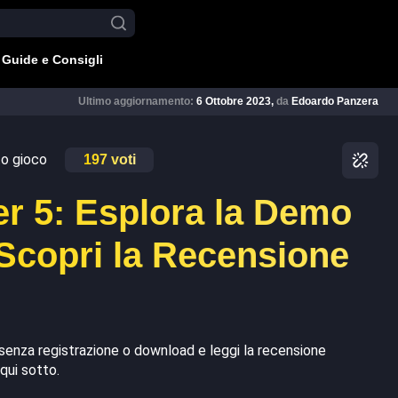
Guide e Consigli
Ultimo aggiornamento:
6 Ottobre 2023,
da
Edoardo Panzera
o gioco
197
voti
r 5: Esplora la Demo
 Scopri la Recensione
senza registrazione o download e leggi la recensione
qui sotto.