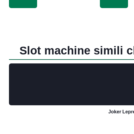
Slot machine simili c
Joker Lepre
Data di uscita:
Febbraio, 2023
RTP:
95%
Volatilità:
Alta