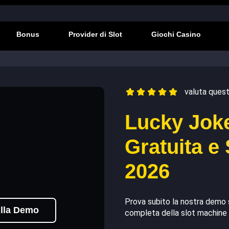
Bonus
Provider di Slot
Giochi Casino
valuta
quest
Lucky Joke
Gratuita e
2026
Prova subito la nostra demo 
lla Demo
completa della slot machine 