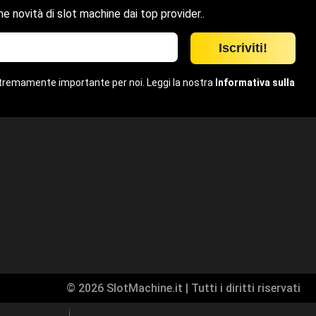
me novità di slot machine dai top provider..
stremamente importante per noi. Leggi la nostra
Informativa sulla
© 2026 SlotMachine.it | Tutti i diritti riservati