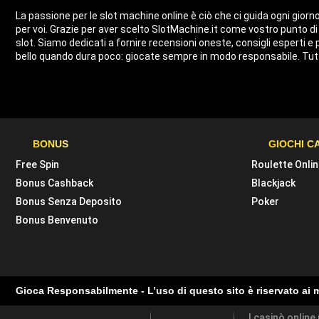
La passione per le slot machine online è ciò che ci guida ogni giorno
per voi. Grazie per aver scelto SlotMachine.it come vostro punto di
slot. Siamo dedicati a fornire recensioni oneste, consigli esperti e 
bello quando dura poco: giocate sempre in modo responsabile. Tutti i 
BONUS
GIOCHI C
Free Spin
Roulette Onli
Bonus Cashback
Blackjack
Bonus Senza Deposito
Poker
Bonus Benvenuto
Gioca Responsabilmente - L’uso di questo sito è riservato ai
I casinò online