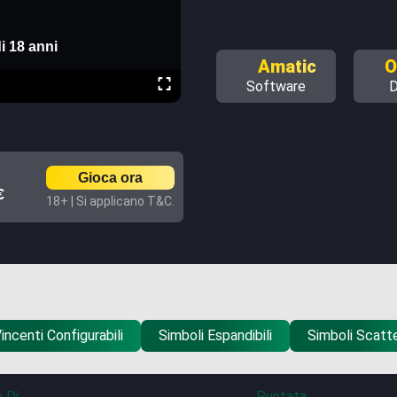
i 18 anni
Amatic
O
Software
D
Gioca ora
€
18+ | Si applicano T&C.
incenti Configurabili
Simboli Espandibili
Simboli Scatt
 Di
Puntata