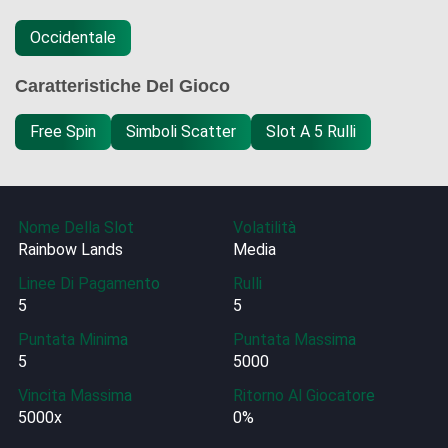
Occidentale
Caratteristiche Del Gioco
Free Spin
Simboli Scatter
Slot A 5 Rulli
Nome Della Slot
Volatilità
Rainbow Lands
Media
Linee Di Pagamento
Rulli
5
5
Puntata Minima
Puntata Massima
5
5000
Vincita Massima
Ritorno Al Giocatore
5000x
0%