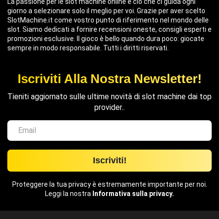
La passione per le slot machine online è ciò che ci guida ogni
giorno a selezionare solo il meglio per voi. Grazie per aver scelto
SlotMachine.it come vostro punto di riferimento nel mondo delle
slot. Siamo dedicati a fornire recensioni oneste, consigli esperti e
promozioni esclusive. Il gioco è bello quando dura poco: giocate
sempre in modo responsabile. Tutti i diritti riservati.
Iscriviti Alla Nostra Newsletter!
Tieniti aggiornato sulle ultime novità di slot machine dai top
provider..
Proteggere la tua privacy è estremamente importante per noi.
Leggi la nostra
Informativa sulla privacy.