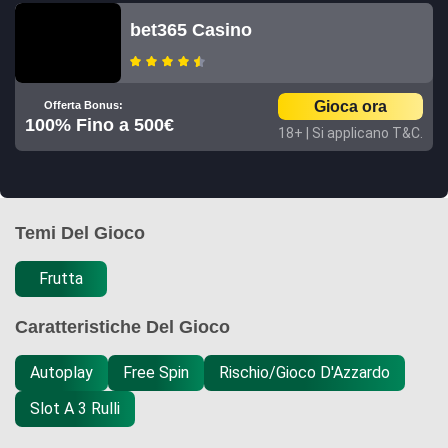
bet365 Casino
Gioca ora
Offerta Bonus:
100% Fino a 500€
18+ | Si applicano T&C.
Temi Del Gioco
Frutta
Caratteristiche Del Gioco
Autoplay
Free Spin
Rischio/Gioco D'Azzardo
Slot A 3 Rulli