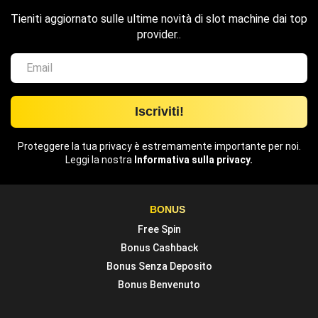
Tieniti aggiornato sulle ultime novità di slot machine dai top
provider..
Proteggere la tua privacy è estremamente importante per noi.
Leggi la nostra
Informativa sulla privacy.
BONUS
Free Spin
Bonus Cashback
Bonus Senza Deposito
Bonus Benvenuto