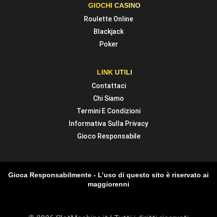
GIOCHI CASINO
Roulette Online
Blackjack
Poker
LINK UTILI
Contattaci
Chi Siamo
Termini E Condizioni
Informativa Sulla Privacy
Gioco Responsabile
Gioca Responsabilmente - L’uso di questo sito è riservato ai
maggiorenni