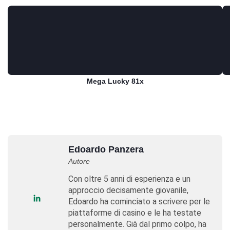
Mega Lucky 81x
Data di uscita:
Gennaio, 2022
RTP:
97.1%
Volatilità:
Bassa
Gioca gratis
Edoardo Panzera
Autore
Con oltre 5 anni di esperienza e un
approccio decisamente giovanile,
Edoardo ha cominciato a scrivere per le
piattaforme di casino e le ha testate
personalmente. Già dal primo colpo, ha