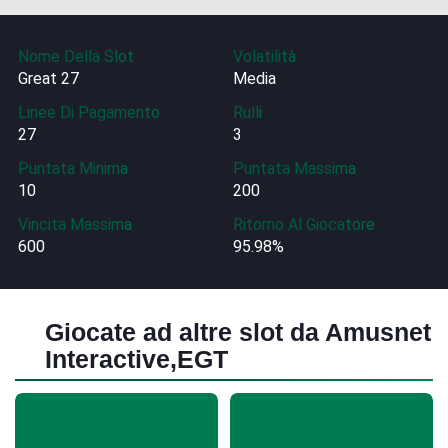
Nome Della Slot
Volatilità
Great 27
Media
Linee Di Pagamento
Rulli
27
3
Puntata Minima
Puntata Massima
10
200
Vincita Massima
Ritorno Al Giocatore
600
95.98%
Giocate ad altre slot da Amusnet
Interactive,EGT