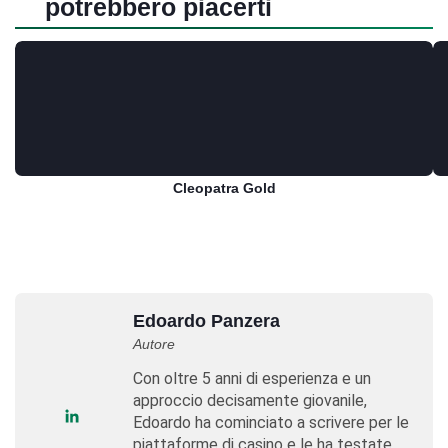
potrebbero piacerti
Cleopatra Gold
Data di uscita:
Gennaio, 2020
RTP:
95.97%
Volatilità:
Media
Gioca gratis
Edoardo Panzera
Autore
Con oltre 5 anni di esperienza e un
approccio decisamente giovanile,
Edoardo ha cominciato a scrivere per le
piattaforme di casino e le ha testate