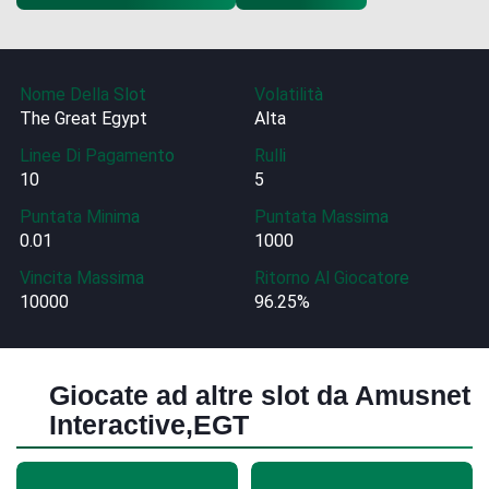
Nome Della Slot
Volatilità
The Great Egypt
Alta
Linee Di Pagamento
Rulli
10
5
Puntata Minima
Puntata Massima
0.01
1000
Vincita Massima
Ritorno Al Giocatore
10000
96.25%
Giocate ad altre slot da Amusnet
Interactive,EGT