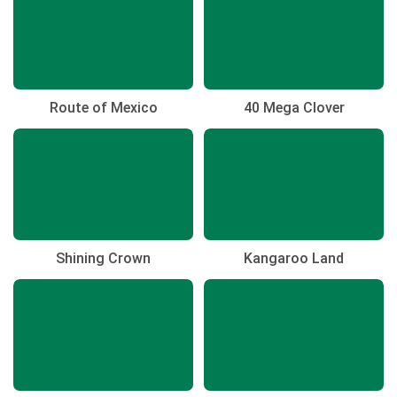
Route of Mexico
40 Mega Clover
Shining Crown
Kangaroo Land