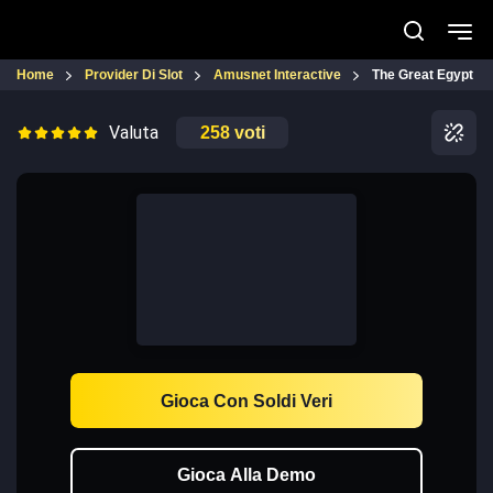
Home
Provider Di Slot
Amusnet Interactive
The Great Egypt
Valuta
258
voti
Gioca Con Soldi Veri
Gioca Alla Demo