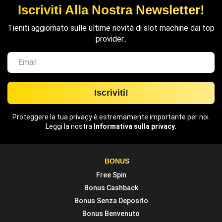
Iscriviti Alla Nostra Newsletter!
Tieniti aggiornato sulle ultime novità di slot machine dai top
provider..
Proteggere la tua privacy è estremamente importante per noi.
Leggi la nostra
Informativa sulla privacy.
BONUS
Free Spin
Bonus Cashback
Bonus Senza Deposito
Bonus Benvenuto