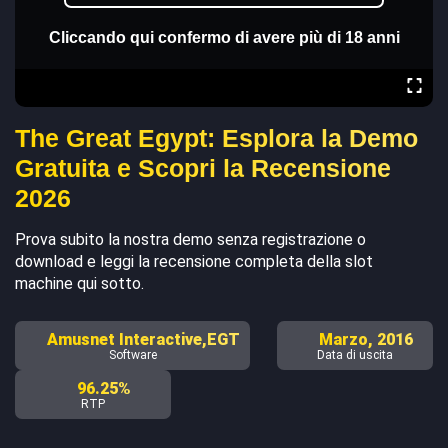
Cliccando qui confermo di avere più di 18 anni
The Great Egypt: Esplora la Demo
Gratuita e Scopri la Recensione
2026
Prova subito la nostra demo senza registrazione o
download e leggi la recensione completa della slot
machine qui sotto.
Amusnet Interactive
,
EGT
Marzo, 2016
Software
Data di uscita
96.25%
RTP