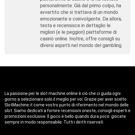
personalmente. Già dal primo colpo, ha
avvertito che si trattava di un mondo
emozionante e coinvolgente. Da allora,
testa e recensisce in dettaglio le
migliori (e le peggiori) piattaforme di
casinò online. Inoltre, offre consigli su
diversi aspetti nel mondo del gambling.
La passione per le slot machine online è ciò che ci guida ogni
giorno a selezionare solo il meglio per voi. Grazie per aver scelto
SlotMachine.it come vostro punto di riferimento nel mondo delle
slot. Siamo dedicati a fornire recensioni oneste, consigli esperti e
promozioni esclusive. Il gioco è bello quando dura poco: giocate
sempre in modo responsabile. Tutti i diritti riservati.