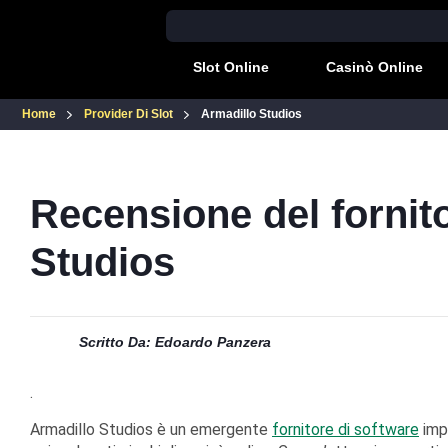
Slot Online
Casinò Online
Home
Provider Di Slot
Armadillo Studios
Recensione del fornit
Studios
Scritto Da: Edoardo Panzera
.
Armadillo Studios è un emergente
fornitore di software
imp