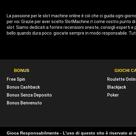
La passione per le slot machine online è ciò che ci guida ogni giorno
per voi. Grazie per aver scelto SlotMachine.it come vostro punto di
slot. Siamo dedicati a fornire recensioni oneste, consigli esperti e 
bello quando dura poco: giocate sempre in modo responsabile. Tutti i 
BONUS
GIOCHI C
Free Spin
Roulette Onli
Bonus Cashback
Blackjack
Bonus Senza Deposito
Poker
Bonus Benvenuto
Gioca Responsabilmente - L’uso di questo sito è riservato ai