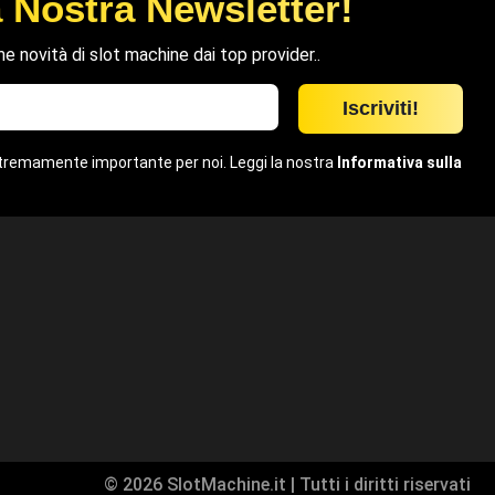
la Nostra Newsletter!
me novità di slot machine dai top provider..
stremamente importante per noi. Leggi la nostra
Informativa sulla
© 2026 SlotMachine.it | Tutti i diritti riservati