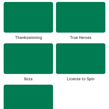
Thankswinning
True Heroes
Ibiza
License to Spin