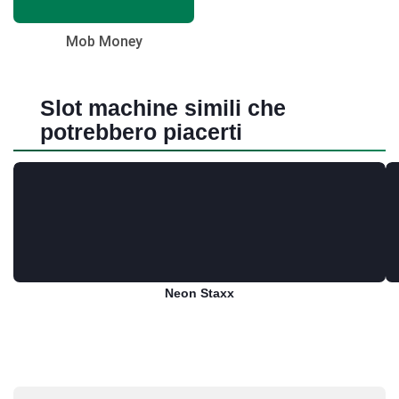
Mob Money
Slot machine simili che
potrebbero piacerti
Neon Staxx
Data di uscita:
Gennaio, 2015
RTP:
96.9%
Volatilità:
Media
Gioca gratis