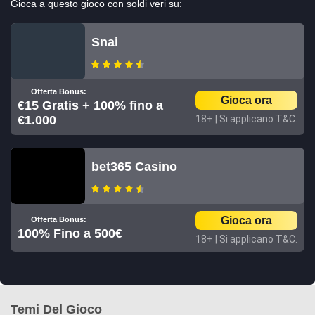
Gioca a questo gioco con soldi veri su:
Snai
Offerta Bonus:
Gioca ora
€15 Gratis + 100% fino a
18+ | Si applicano T&C.
€1.000
bet365 Casino
Gioca ora
Offerta Bonus:
100% Fino a 500€
18+ | Si applicano T&C.
Temi Del Gioco