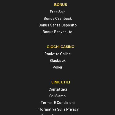
BONUS
Free Spin
Bonus Cashback
Bonus Senza Deposito
Bonus Benvenuto
GIOCHI CASINO
Roulette Online
Blackjack
Poker
LINK UTILI
Contattaci
Chi Siamo
Termini E Condizioni
Informativa Sulla Privacy