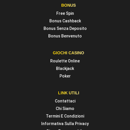
BONUS
Free Spin
Bonus Cashback
Bonus Senza Deposito
Bonus Benvenuto
GIOCHI CASINO
Roulette Online
Blackjack
Poker
LINK UTILI
Contattaci
Chi Siamo
Termini E Condizioni
Informativa Sulla Privacy