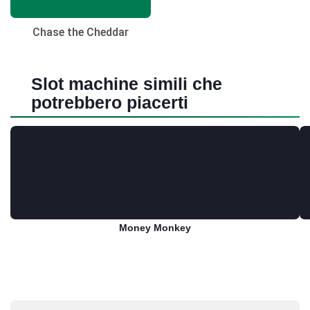
Chase the Cheddar
Slot machine simili che
potrebbero piacerti
Money Monkey
Data di uscita:
Settembre, 2018
RTP:
96.33%
Volatilità:
Media
Gioca gratis