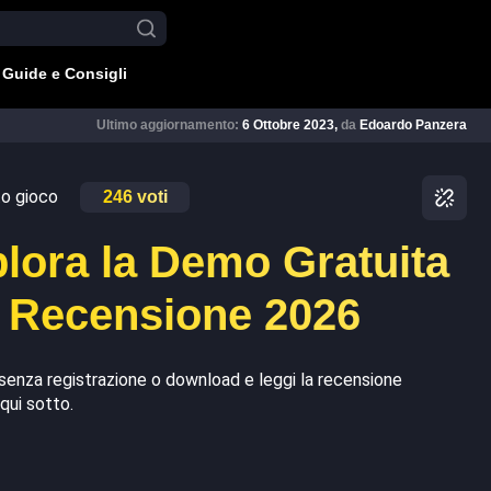
Guide e Consigli
Ultimo aggiornamento:
6 Ottobre 2023,
da
Edoardo Panzera
o gioco
246
voti
plora la Demo Gratuita
a Recensione 2026
senza registrazione o download e leggi la recensione
qui sotto.