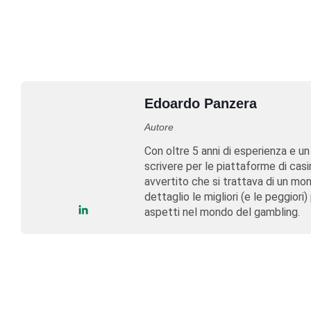
Gi
Edoardo Panzera
Autore
Con oltre 5 anni di esperienza e 
scrivere per le piattaforme di cas
avvertito che si trattava di un mo
dettaglio le migliori (e le peggiori)
aspetti nel mondo del gambling.