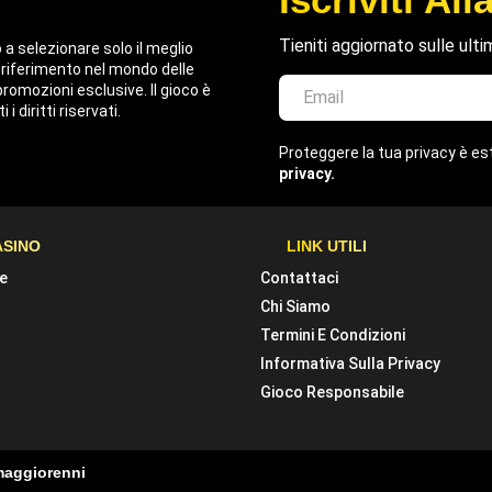
Tieniti aggiornato sulle ulti
 a selezionare solo il meglio
 riferimento nel mondo delle
promozioni esclusive. Il gioco è
diritti riservati.
Proteggere la tua privacy è e
privacy.
ASINO
LINK UTILI
ne
Contattaci
Chi Siamo
Termini E Condizioni
Informativa Sulla Privacy
Gioco Responsabile
 maggiorenni