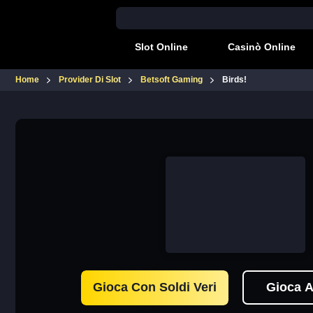
Slot Online
Casinò Online
Home
Provider Di Slot
Betsoft Gaming
Birds!
Gioca A
Gioca Con Soldi Veri