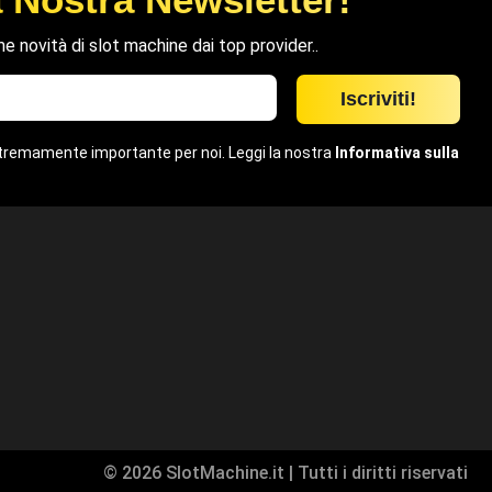
me novità di slot machine dai top provider..
stremamente importante per noi. Leggi la nostra
Informativa sulla
© 2026 SlotMachine.it | Tutti i diritti riservati