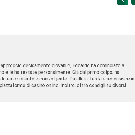
oca gratis
un approccio decisamente giovanile, Edoardo ha cominciato a
ino e le ha testate personalmente. Già dal primo colpo, ha
ndo emozionante e coinvolgente. Da allora, testa e recensisce in
 piattaforme di casinò online. Inoltre, offre consigli su diversi