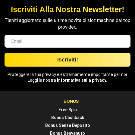
Iscriviti Alla Nostra Newsletter!
Tieniti aggiornato sulle ultime novità di slot machine dai top
provider..
Proteggere la tua privacy è estremamente importante per noi.
Leggi la nostra
Informativa sulla privacy.
BONUS
Free Spin
Bonus Cashback
Bonus Senza Deposito
Bonus Benvenuto