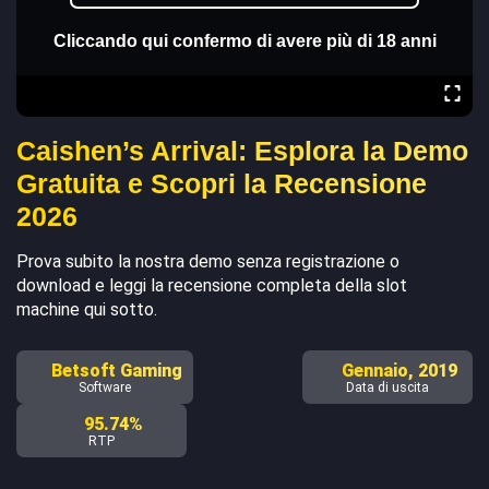
Cliccando qui confermo di avere più di 18 anni
Caishen’s Arrival: Esplora la Demo
Gratuita e Scopri la Recensione
2026
Prova subito la nostra demo senza registrazione o
download e leggi la recensione completa della slot
machine qui sotto.
Betsoft Gaming
Gennaio, 2019
Software
Data di uscita
95.74%
RTP