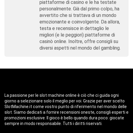
piattaforme di casino e le ha testate
personalmente. Già dal primo colpo, ha
avvertito che si trattava di un mondo
emozionante e coinvolgente. Da allora,
testa e recensisce in dettaglio le
migliori (e le peggiori) piattaforme di
casinò online. Inoltre, offre consigli su
diversi aspetti nel mondo del gambling.
La passione per le slot machine online è ciò che ci guida ogni
giorno a selezionare solo il meglio per voi. Grazie per aver scelto
SlotMachine.it come vostro punto di riferimento nel mondo delle
slot. Siamo dedicati a fornire recensioni oneste, consigli esperti e
promozioni esclusive. Il gioco è bello quando dura poco: giocate
sempre in modo responsabile. Tutti i diritti riservati.