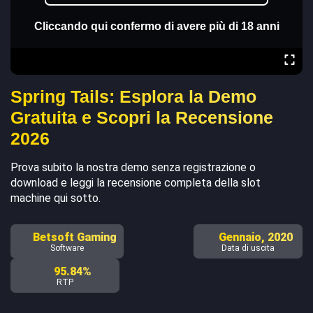
Cliccando qui confermo di avere più di 18 anni
Spring Tails: Esplora la Demo
Gratuita e Scopri la Recensione
2026
Prova subito la nostra demo senza registrazione o
download e leggi la recensione completa della slot
machine qui sotto.
Betsoft Gaming
Gennaio, 2020
Software
Data di uscita
95.84%
RTP