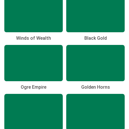
Winds of Wealth
Black Gold
Ogre Empire
Golden Horns