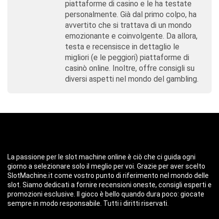
piattaforme di casino e le ha testate
personalmente. Già dal primo colpo, ha
avvertito che si trattava di un mondo
emozionante e coinvolgente. Da allora,
testa e recensisce in dettaglio le
migliori (e le peggiori) piattaforme di
casinò online. Inoltre, offre consigli su
diversi aspetti nel mondo del gambling.
La passione per le slot machine online è ciò che ci guida ogni
giorno a selezionare solo il meglio per voi. Grazie per aver scelto
SlotMachine.it come vostro punto di riferimento nel mondo delle
slot. Siamo dedicati a fornire recensioni oneste, consigli esperti e
promozioni esclusive. Il gioco è bello quando dura poco: giocate
sempre in modo responsabile. Tutti i diritti riservati.