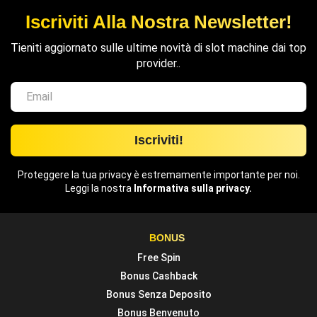
Iscriviti Alla Nostra Newsletter!
Tieniti aggiornato sulle ultime novità di slot machine dai top
provider..
Proteggere la tua privacy è estremamente importante per noi.
Leggi la nostra
Informativa sulla privacy.
BONUS
Free Spin
Bonus Cashback
Bonus Senza Deposito
Bonus Benvenuto