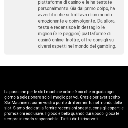
piattaforme di casino e le ha testate
personalmente. Già dal primo colpo, ha
avvertito che si trattava di un mondo
emozionante e coinvolgente. Da allora,
testa e recensisce in dettaglio le
migliori (e le peggiori) piattaforme di
casinò online. Inoltre, offre consigli su
diversi aspetti nel mondo del gambling.
La passione per le slot machine online è ciò che ci guida ogni
giorno a selezionare solo il meglio per voi. Grazie per aver scelto
SlotMachine.it come vostro punto di riferimento nel mondo delle
slot. Siamo dedicati a fornire recensioni oneste, consigli esperti e
promozioni esclusive. Il gioco è bello quando dura poco: giocate
sempre in modo responsabile. Tutti i diritti riservati.