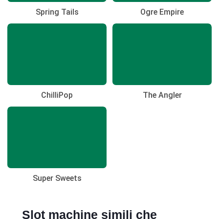
Spring Tails
Ogre Empire
ChilliPop
The Angler
Super Sweets
Slot machine simili che