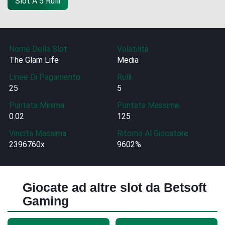
Slot A 5 Rulli
Nome Della Slot
Volatilità
The Glam Life
Media
Linee Di Pagamento
Rulli
25
5
Puntata Minima
Puntata Massima
0.02
125
Vincita Massima
Ritorno Al Giocatore
2396760x
9602%
Giocate ad altre slot da Betsoft
Gaming