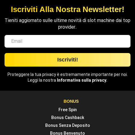
Iscriviti Alla Nostra Newsletter!
Tieniti aggiornato sulle ultime novità di slot machine dai top
provider..
Proteggere la tua privacy è estremamente importante per noi.
Leggi la nostra
Informativa sulla privacy.
BONUS
Free Spin
Bonus Cashback
Bonus Senza Deposito
Bonus Benvenuto