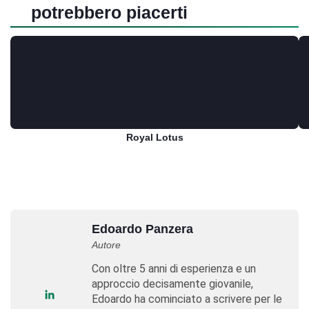
potrebbero piacerti
Royal Lotus
Data di uscita:
Ottobre, 2020
RTP:
95%
Volatilità:
Alta
Gioca gratis
Edoardo Panzera
Autore
Con oltre 5 anni di esperienza e un
approccio decisamente giovanile,
Edoardo ha cominciato a scrivere per le