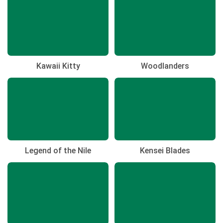
Kawaii Kitty
Woodlanders
Legend of the Nile
Kensei Blades