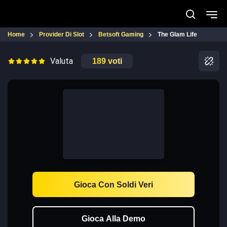
Home
Provider Di Slot
Betsoft Gaming
The Glam Life
Valuta
189
voti
Gioca Con Soldi Veri
Gioca Alla Demo