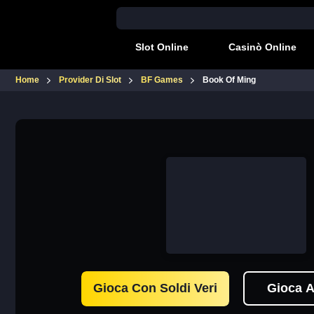
Slot Online
Casinò Online
Home
Provider Di Slot
BF Games
Book Of Ming
Gioca A
Gioca Con Soldi Veri