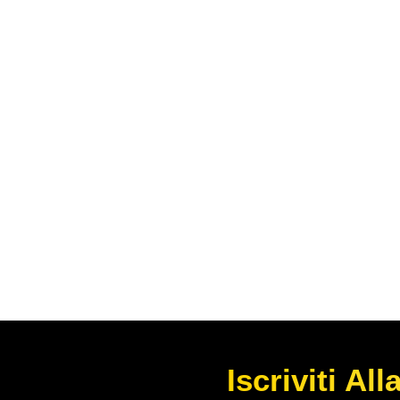
Iscriviti Al