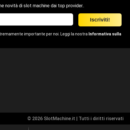
me novità di slot machine dai top provider..
stremamente importante per noi. Leggi la nostra
Informativa sulla
© 2026 SlotMachine.it | Tutti i diritti riservati