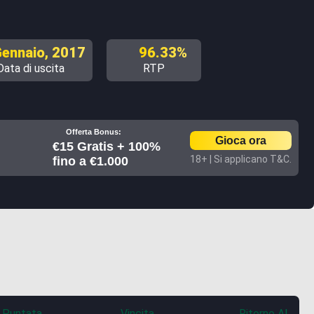
ennaio, 2017
96.33%
Data di uscita
RTP
Offerta Bonus:
Gioca ora
€15 Gratis + 100%
18+ | Si applicano T&C.
fino a €1.000
Puntata
Vincita
Ritorno Al