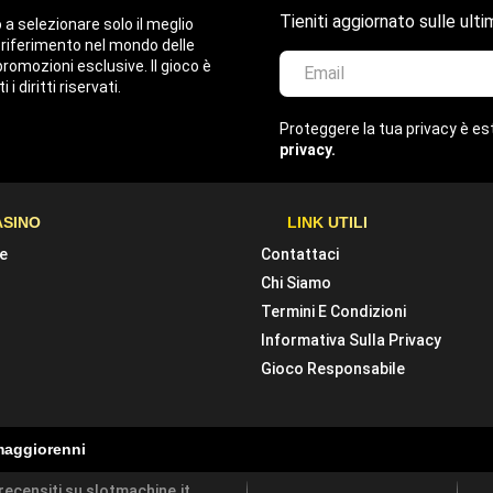
Tieniti aggiornato sulle ulti
 a selezionare solo il meglio
 riferimento nel mondo delle
promozioni esclusive. Il gioco è
diritti riservati.
Proteggere la tua privacy è e
privacy.
ASINO
LINK UTILI
ne
Contattaci
Chi Siamo
Termini E Condizioni
Informativa Sulla Privacy
Gioco Responsabile
 maggiorenni
 recensiti su slotmachine.it