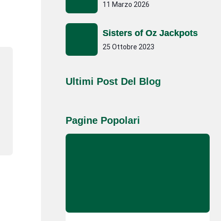
11 Marzo 2026
Gio
Sisters of Oz Jackpots
25 Ottobre 2023
Ultimi Post Del Blog
Pagine Popolari