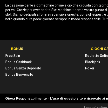
La passione per le slot machine online è ciò che ci guida ogni giorno
per voi. Grazie per aver scelto SlotMachine.it come vostro punto di
slot. Siamo dedicati a fornire recensioni oneste, consigli esperti e 
bello quando dura poco: giocate sempre in modo responsabile. Tutti i 
BONUS
GIOCHI C
Free Spin
Roulette Onli
Bonus Cashback
Blackjack
Bonus Senza Deposito
Poker
Bonus Benvenuto
Gioca Responsabilmente - L’uso di questo sito è riservato ai
I casinò online