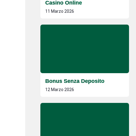
Casino Online
11 Marzo 2026
Bonus Senza Deposito
12 Marzo 2026