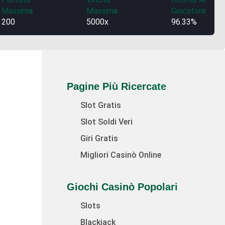
Massima
Massima
Giocatore
200
5000x
96.33%
Pagine Più Ricercate
Slot Gratis
Slot Soldi Veri
Giri Gratis
Migliori Casinò Online
Giochi Casinò Popolari
Slots
Blackjack