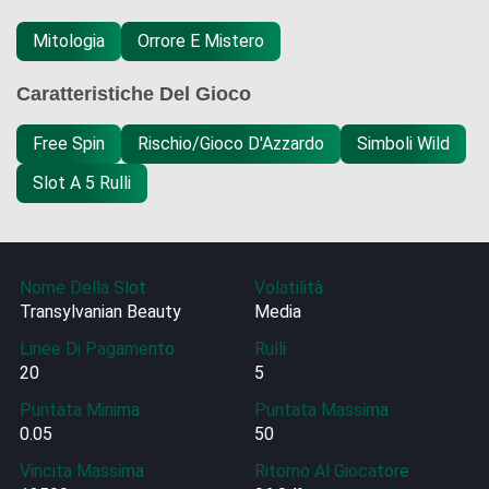
Mitologia
Orrore E Mistero
Caratteristiche Del Gioco
Free Spin
Rischio/Gioco D'Azzardo
Simboli Wild
Slot A 5 Rulli
Nome Della Slot
Volatilità
Transylvanian Beauty
Media
Linee Di Pagamento
Rulli
20
5
Puntata Minima
Puntata Massima
0.05
50
Vincita Massima
Ritorno Al Giocatore