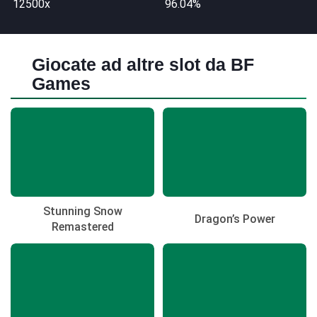
12500x
96.04%
Giocate ad altre slot da BF
Games
Stunning Snow
Dragon’s Power
Remastered