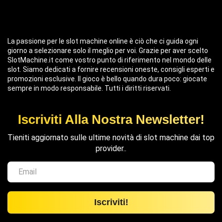
La passione per le slot machine online è ciò che ci guida ogni
giorno a selezionare solo il meglio per voi. Grazie per aver scelto
SlotMachine.it come vostro punto di riferimento nel mondo delle
slot. Siamo dedicati a fornire recensioni oneste, consigli esperti e
promozioni esclusive. Il gioco è bello quando dura poco: giocate
sempre in modo responsabile. Tutti i diritti riservati.
Iscriviti Alla Nostra Newsletter!
Tieniti aggiornato sulle ultime novità di slot machine dai top
provider..