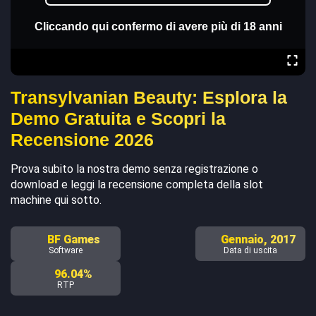
Cliccando qui confermo di avere più di 18 anni
Transylvanian Beauty: Esplora la
Demo Gratuita e Scopri la
Recensione 2026
Prova subito la nostra demo senza registrazione o
download e leggi la recensione completa della slot
machine qui sotto.
BF Games
Gennaio, 2017
Software
Data di uscita
96.04%
RTP