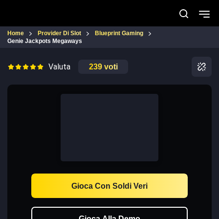
Home
Provider Di Slot
Blueprint Gaming
Genie Jackpots Megaways
Valuta
239
voti
Gioca Con Soldi Veri
Gioca Alla Demo