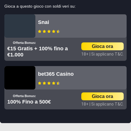
Gioca a questo gioco con soldi veri su:
Snai
Offerta Bonus:
Gioca ora
€15 Gratis + 100% fino a
18+ | Si applicano T&C.
€1.000
bet365 Casino
Gioca ora
Offerta Bonus:
100% Fino a 500€
18+ | Si applicano T&C.