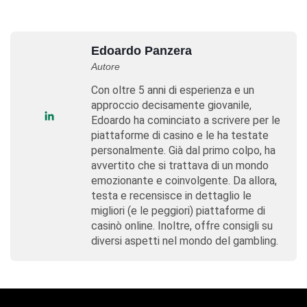
Gioca gratis
Edoardo Panzera
Autore
Con oltre 5 anni di esperienza e un
approccio decisamente giovanile,
Edoardo ha cominciato a scrivere per le
piattaforme di casino e le ha testate
personalmente. Già dal primo colpo, ha
avvertito che si trattava di un mondo
emozionante e coinvolgente. Da allora,
testa e recensisce in dettaglio le
migliori (e le peggiori) piattaforme di
casinò online. Inoltre, offre consigli su
diversi aspetti nel mondo del gambling.