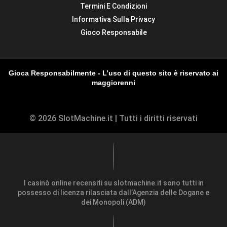
Termini E Condizioni
Informativa Sulla Privacy
Gioco Responsabile
Gioca Responsabilmente - L’uso di questo sito è riservato ai
maggiorenni
© 2026 SlotMachine.it | Tutti i diritti riservati
I casinò online recensiti su slotmachine.it sono tutti in
possesso di licenza rilasciata dall’Agenzia delle Dogane e
dei Monopoli (ADM)