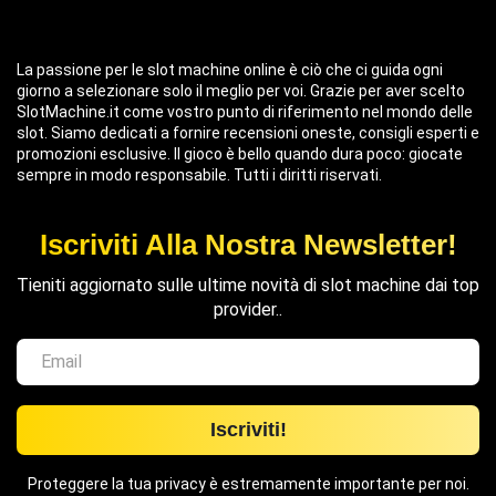
La passione per le slot machine online è ciò che ci guida ogni
giorno a selezionare solo il meglio per voi. Grazie per aver scelto
SlotMachine.it come vostro punto di riferimento nel mondo delle
slot. Siamo dedicati a fornire recensioni oneste, consigli esperti e
promozioni esclusive. Il gioco è bello quando dura poco: giocate
sempre in modo responsabile. Tutti i diritti riservati.
Iscriviti Alla Nostra Newsletter!
Tieniti aggiornato sulle ultime novità di slot machine dai top
provider..
Proteggere la tua privacy è estremamente importante per noi.