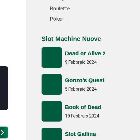
Roulette
Poker
Slot Machine Nuove
Dead or Alive 2
9 Febbraio 2024
Gonzo’s Quest
5 Febbraio 2024
Book of Dead
19 Febbraio 2024
Reel ‘
Data di uscita:
Dicembre, 2017
RTP:
96%
Volatilità:
Alta
Slot Gallina