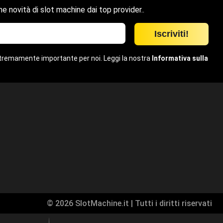
me novità di slot machine dai top provider..
stremamente importante per noi. Leggi la nostra
Informativa sulla
© 2026 SlotMachine.it | Tutti i diritti riservati