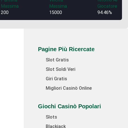
Massima
Massima
Giocatore
200
15000
94.46%
Pagine Più Ricercate
Slot Gratis
Slot Soldi Veri
Giri Gratis
Migliori Casinò Online
Giochi Casinò Popolari
Slots
Blackjack