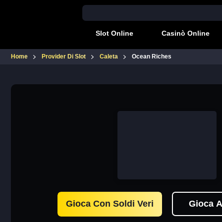
Slot Online
Casinò Online
Home
Provider Di Slot
Caleta
Ocean Riches
Gioca A
Gioca Con Soldi Veri