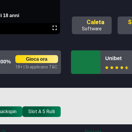
i 18 anni
Caleta
S
Software
Unibet
Gioca ora
100%
18+ | Si applicano T&C.
uickspin
Slot A 5 Rulli
 Di
Puntata