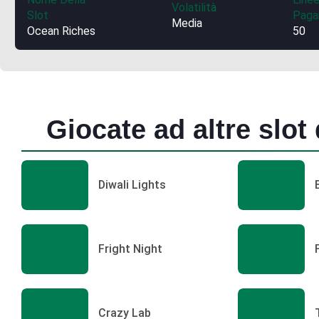
Volatilità
Slot
Paga
Media
Ocean Riches
50
Giocate ad altre slot
Diwali Lights
Fright Night
Crazy Lab