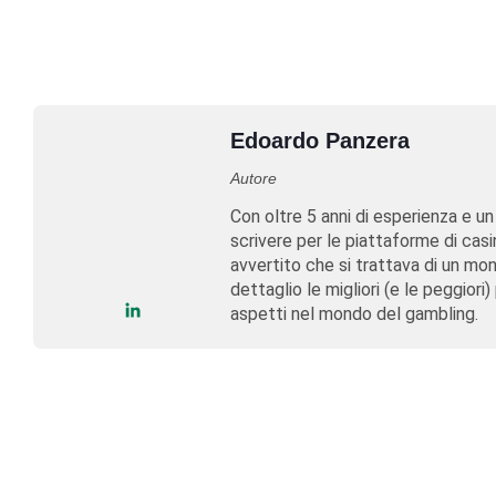
Gi
Edoardo Panzera
Autore
Con oltre 5 anni di esperienza e 
scrivere per le piattaforme di cas
avvertito che si trattava di un mo
dettaglio le migliori (e le peggiori)
aspetti nel mondo del gambling.