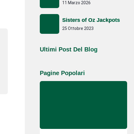
11 Marzo 2026
Gio
Sisters of Oz Jackpots
25 Ottobre 2023
Ultimi Post Del Blog
Pagine Popolari