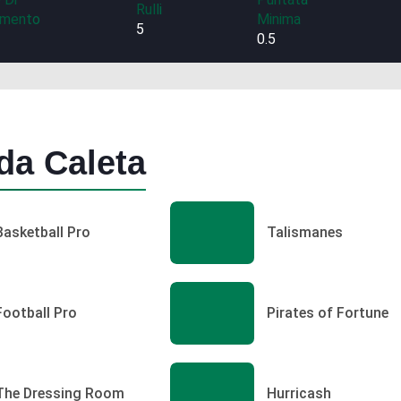
Rulli
mento
Minima
5
0.5
 da Caleta
Basketball Pro
Talismanes
Football Pro
Pirates of Fortune
The Dressing Room
Hurricash