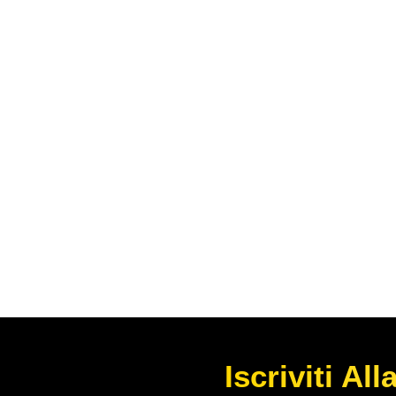
Iscriviti Al