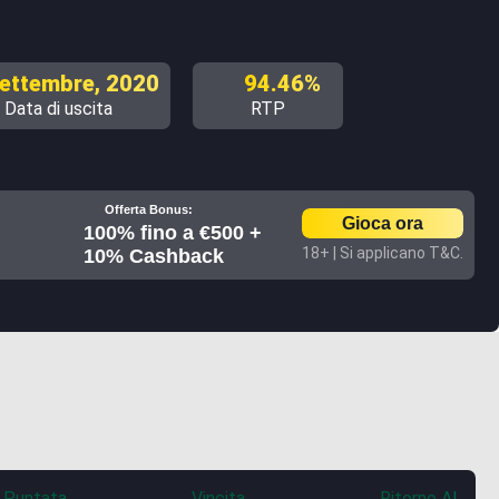
ettembre, 2020
94.46%
Data di uscita
RTP
Offerta Bonus:
Gioca ora
100% fino a €500 +
18+ | Si applicano T&C.
10% Cashback
Puntata
Vincita
Ritorno Al