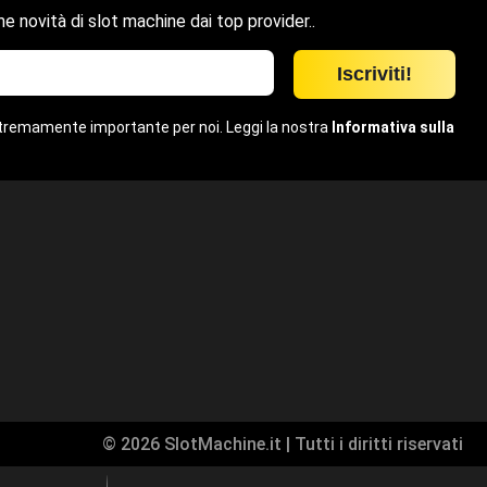
me novità di slot machine dai top provider..
stremamente importante per noi. Leggi la nostra
Informativa sulla
© 2026 SlotMachine.it | Tutti i diritti riservati