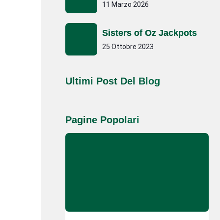
11 Marzo 2026
Sisters of Oz Jackpots
25 Ottobre 2023
Ultimi Post Del Blog
Pagine Popolari