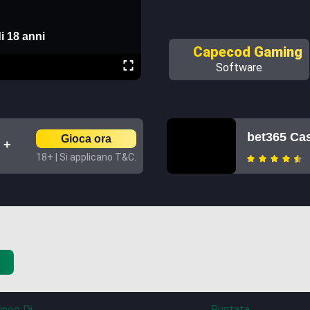
i 18 anni
Capecod Gaming
Software
bet365 Ca
Gioca ora
 +
18+ | Si applicano T&C.
inee Di
Puntata