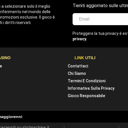
Tieniti aggiornato sulle ulti
 a selezionare solo il meglio
 riferimento nel mondo delle
promozioni esclusive. Il gioco è
diritti riservati.
Proteggere la tua privacy è e
privacy.
ASINO
LINK UTILI
ne
Contattaci
Chi Siamo
Termini E Condizioni
Informativa Sulla Privacy
Gioco Responsabile
 maggiorenni
 recensiti su slotmachine.it