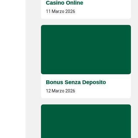
Casino Online
11 Marzo 2026
Bonus Senza Deposito
12 Marzo 2026