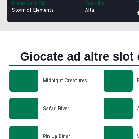
Nome Della Slot
Volatilità
P
Storm of Elements
Alta
4
Giocate ad altre slo
Midnight Creatures
Safari River
Pin Up Diner