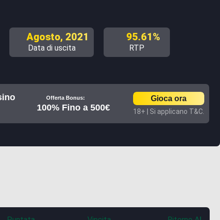
Agosto, 2021
95.61%
Data di uscita
RTP
sino
Gioca ora
Offerta Bonus:
100% Fino a 500€
18+ | Si applicano T&C.
Puntata
Vincita
Ritorno Al