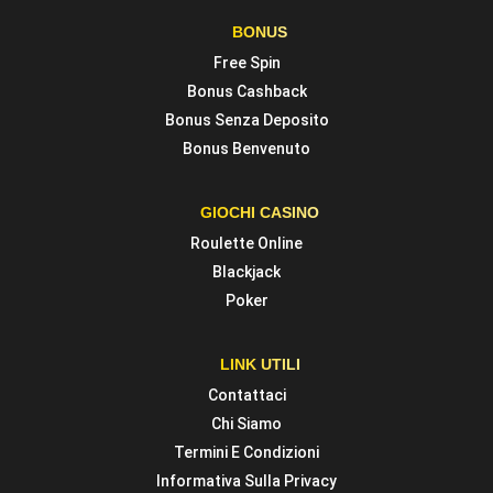
BONUS
Free Spin
Bonus Cashback
Bonus Senza Deposito
Bonus Benvenuto
GIOCHI CASINO
Roulette Online
Blackjack
Poker
LINK UTILI
Contattaci
Chi Siamo
Termini E Condizioni
Informativa Sulla Privacy