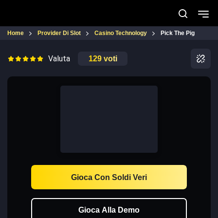
Home
Provider Di Slot
Casino Technology
Pick The Pig
Valuta
129
voti
Gioca Con Soldi Veri
Gioca Alla Demo