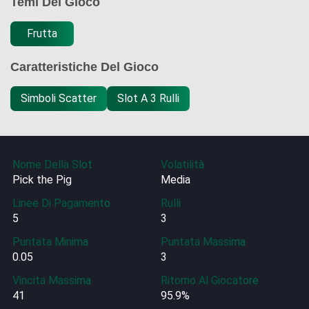
Temi Del Gioco
Frutta
Caratteristiche Del Gioco
Simboli Scatter
Slot A 3 Rulli
Nome Della Slot
Volatilità
Pick the Pig
Media
Linee Di Pagamento
Rulli
5
3
Puntata Minima
Puntata Massima
0.05
3
Vincita Massima
Ritorno Al Giocatore
41
95.9%