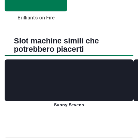
Brilliants on Fire
Slot machine simili che
potrebbero piacerti
Sunny Sevens
Data di uscita:
Agosto, 2020
RTP:
96.12%
Volatilità:
Media
Gioca gratis