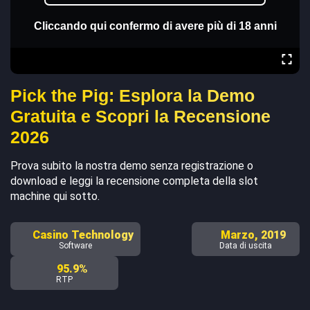
Cliccando qui confermo di avere più di 18 anni
Pick the Pig: Esplora la Demo
Gratuita e Scopri la Recensione
2026
Prova subito la nostra demo senza registrazione o
download e leggi la recensione completa della slot
machine qui sotto.
Casino Technology
Marzo, 2019
Software
Data di uscita
95.9%
RTP