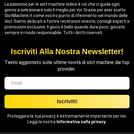
La passione per le slot machine online è ciò che ci guida ogni
giorno a selezionare solo il meglio per voi. Grazie per aver scelto
SlotMachine.it come vostro punto di riferimento nel mondo delle
slot. Siamo dedicati a fornire recensioni oneste, consigli esperti e
promozioni esclusive. Il gioco è bello quando dura poco: giocate
sempre in modo responsabile. Tutti i diritti riservati.
Iscriviti Alla Nostra Newsletter!
Tieniti aggiornato sulle ultime novità di slot machine dai top
provider..
Proteggere la tua privacy è estremamente importante per noi.
Leggi la nostra
Informativa sulla privacy.