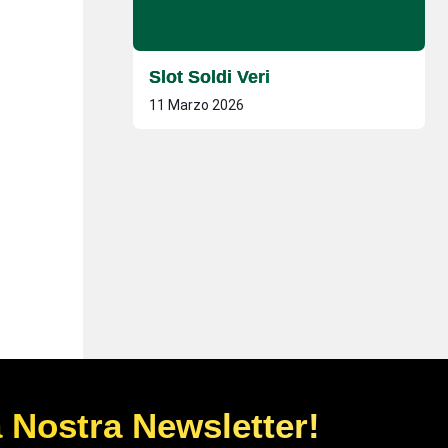
Slot Soldi Veri
11 Marzo 2026
la Nostra Newsletter!