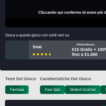
Cliccando qui confermo di avere più d
Gioca a questo gioco con soldi veri su:
Offerta Bonus:
Snai
€15 Gratis + 10
fino a €1.000
Temi Del Gioco
Caratteristiche Del Gioco
Fantasia
Free Spin
Simboli Scatter
Li