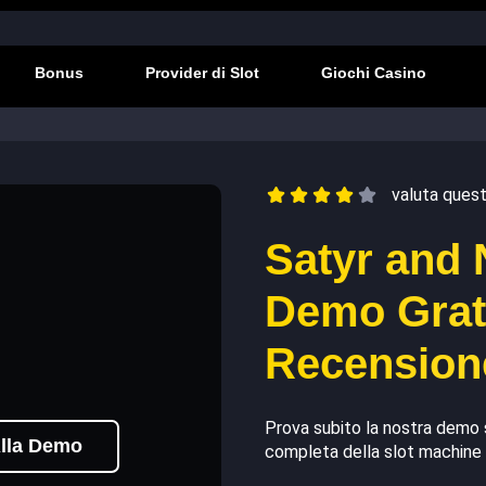
Bonus
Provider di Slot
Giochi Casino
valuta
quest
Satyr and 
Demo Gratu
Recension
Prova subito la nostra demo 
lla Demo
completa della slot machine 