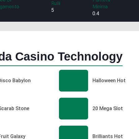
Rulli
gamento
Minima
5
0.4
t da Casino Technology
Disco Babylon
Halloween Hot
Scarab Stone
20 Mega Slot
Fruit Galaxy
Brilliants Hot