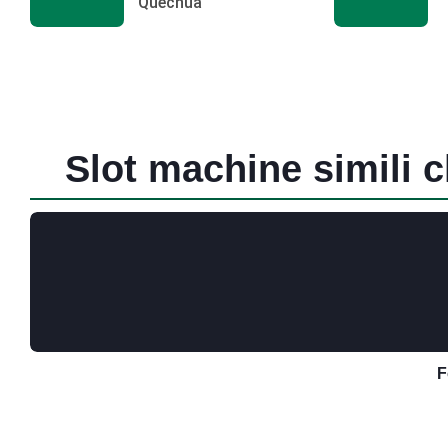
Quechua
Slot machine simili c
F
Data di uscita:
Giugno, 2018
RTP:
96.47%
Volatilità:
Media