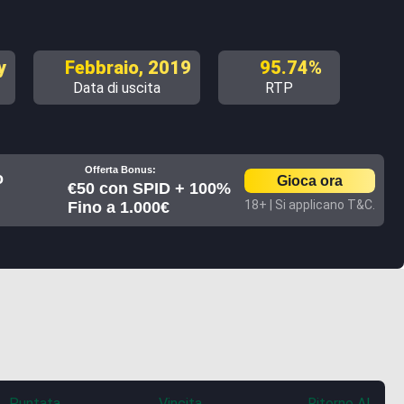
y
Febbraio, 2019
95.74%
Data di uscita
RTP
Offerta Bonus:
o
Gioca ora
€50 con SPID + 100%
18+ | Si applicano T&C.
Fino a 1.000€
Puntata
Vincita
Ritorno Al