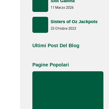
Slot Gallina
11 Marzo 2026
Sisters of Oz Jackpots
25 Ottobre 2023
Ultimi Post Del Blog
Pagine Popolari