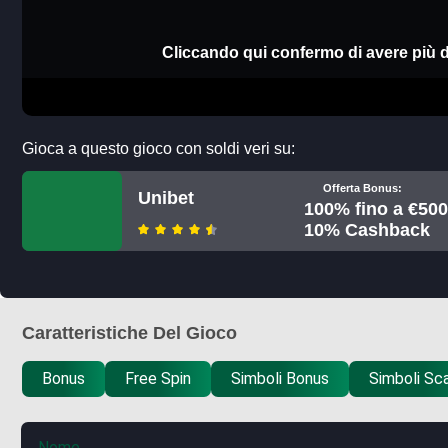
Cliccando qui confermo di avere più d
Gioca a questo gioco con soldi veri su:
Offerta Bonus:
Unibet
100% fino a €500
10% Cashback
Caratteristiche Del Gioco
Bonus
Free Spin
Simboli Bonus
Simboli Sc
Nome