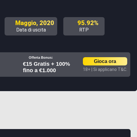
Maggio, 2020
95.92%
Data di uscita
RTP
Offerta Bonus:
Gioca ora
€15 Gratis + 100%
18+ | Si applicano T&C.
fino a €1.000