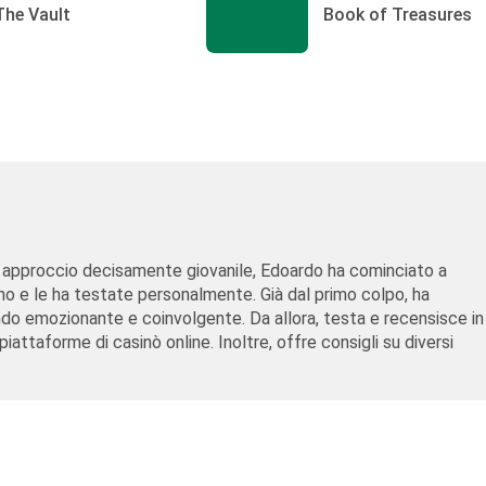
The Vault
Book of Treasures
un approccio decisamente giovanile, Edoardo ha cominciato a
ino e le ha testate personalmente. Già dal primo colpo, ha
ndo emozionante e coinvolgente. Da allora, testa e recensisce in
 piattaforme di casinò online. Inoltre, offre consigli su diversi