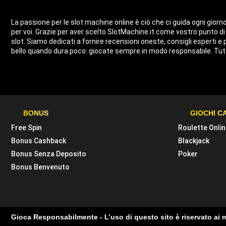
La passione per le slot machine online è ciò che ci guida ogni giorno
per voi. Grazie per aver scelto SlotMachine.it come vostro punto di
slot. Siamo dedicati a fornire recensioni oneste, consigli esperti e 
bello quando dura poco: giocate sempre in modo responsabile. Tutti i 
BONUS
GIOCHI C
Free Spin
Roulette Onli
Bonus Cashback
Blackjack
Bonus Senza Deposito
Poker
Bonus Benvenuto
Gioca Responsabilmente - L’uso di questo sito è riservato ai