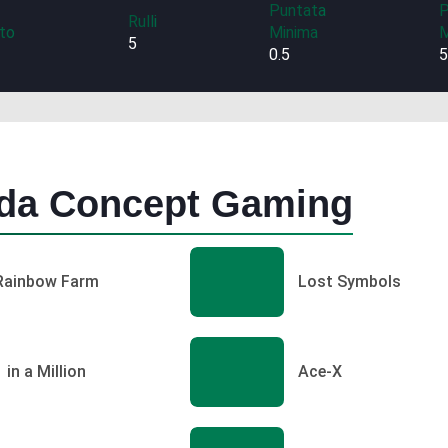
Puntata
P
Rulli
to
Minima
5
0.5
t da Concept Gaming
Rainbow Farm
Lost Symbols
1 in a Million
Ace-X