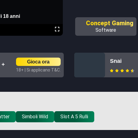
i 18 anni
Concept Gaming
Software
Snai
Gioca ora
 +
18+ | Si applicano T&C.
atter
Simboli Wild
Slot A 5 Rulli