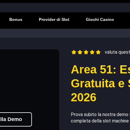
Bonus
Provider di Slot
Giochi Casino
valuta
quest
Area 51: E
Gratuita e
2026
Prova subito la nostra demo 
lla Demo
completa della slot machine 