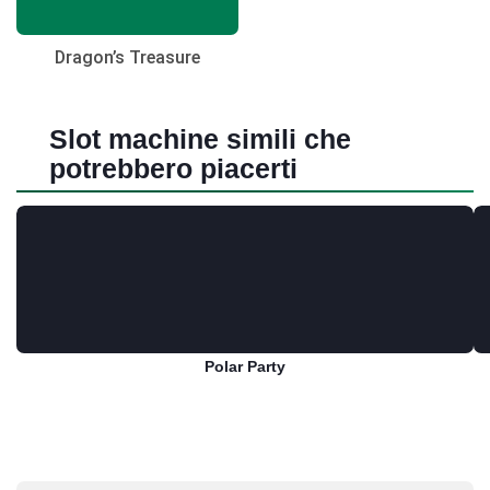
Dragon’s Treasure
Slot machine simili che
potrebbero piacerti
Polar Party
Data di uscita:
Agosto, 2019
RTP:
94.75%
Volatilità:
Alta
Gioca gratis