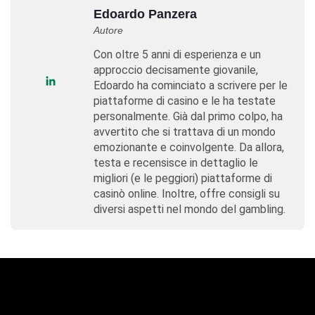
Edoardo Panzera
Autore
Con oltre 5 anni di esperienza e un
approccio decisamente giovanile,
Edoardo ha cominciato a scrivere per le
piattaforme di casino e le ha testate
personalmente. Già dal primo colpo, ha
avvertito che si trattava di un mondo
emozionante e coinvolgente. Da allora,
testa e recensisce in dettaglio le
migliori (e le peggiori) piattaforme di
casinò online. Inoltre, offre consigli su
diversi aspetti nel mondo del gambling.