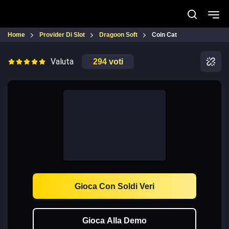
Home
Provider Di Slot
Dragoon Soft
Coin Cat
Valuta
294
voti
Gioca Con Soldi Veri
Gioca Alla Demo