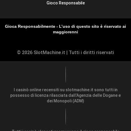
Gioco Responsabile
Gioca Responsabilmente - L’uso di questo sito è riservato ai
maggiorenni
© 2026 SlotMachine.it | Tutti i diritti riservati
I casinò online recensiti su slotmachine.it sono tutti in
possesso di licenza rilasciata dall’Agenzia delle Dogane e
dei Monopoli (ADM)