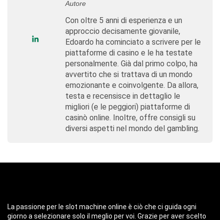
Autore
Con oltre 5 anni di esperienza e un
approccio decisamente giovanile,
Edoardo ha cominciato a scrivere per le
piattaforme di casino e le ha testate
personalmente. Già dal primo colpo, ha
avvertito che si trattava di un mondo
emozionante e coinvolgente. Da allora,
testa e recensisce in dettaglio le
migliori (e le peggiori) piattaforme di
casinò online. Inoltre, offre consigli su
diversi aspetti nel mondo del gambling.
La passione per le slot machine online è ciò che ci guida ogni
giorno a selezionare solo il meglio per voi. Grazie per aver scelto