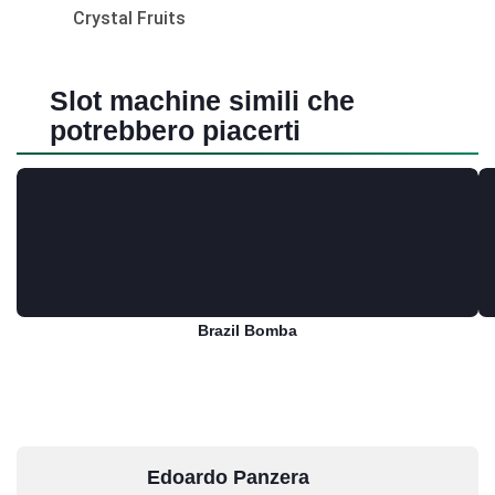
Crystal Fruits
Slot machine simili che
potrebbero piacerti
Brazil Bomba
Data di uscita:
Gennaio, 2020
RTP:
96.3%
Volatilità:
Alta
Gioca gratis
Edoardo Panzera