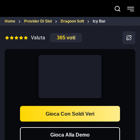
Home
Provider Di Slot
Dragoon Soft
Icy Bar
Valuta
365
voti
Gioca Con Soldi Veri
Gioca Alla Demo