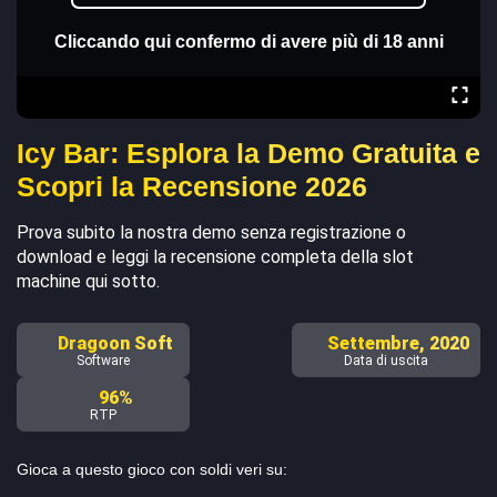
Cliccando qui confermo di avere più di 18 anni
Icy Bar: Esplora la Demo Gratuita e
Scopri la Recensione 2026
Prova subito la nostra demo senza registrazione o
download e leggi la recensione completa della slot
machine qui sotto.
Dragoon Soft
Settembre, 2020
Software
Data di uscita
96%
RTP
Gioca a questo gioco con soldi veri su: