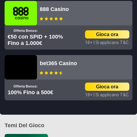
888 Casino
Offerta Bonus:
Gioca ora
€50 con SPID + 100%
18+ | Si applicano T&C.
Fino a 1.000€
bet365 Casino
Gioca ora
Offerta Bonus:
100% Fino a 500€
18+ | Si applicano T&C.
Temi Del Gioco