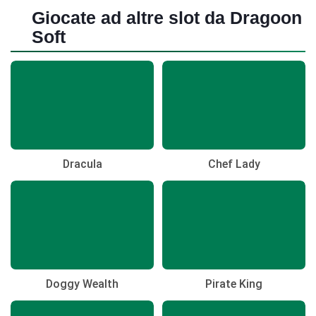
Giocate ad altre slot da Dragoon
Soft
Dracula
Chef Lady
Doggy Wealth
Pirate King