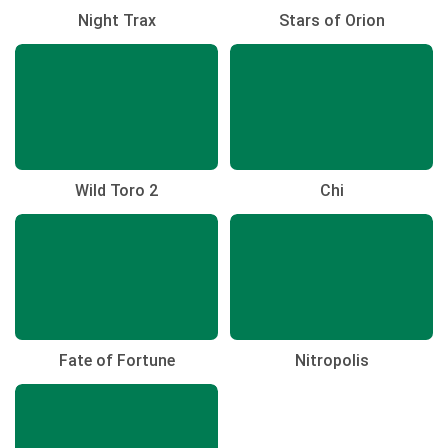
Night Trax
Stars of Orion
Wild Toro 2
Chi
Fate of Fortune
Nitropolis