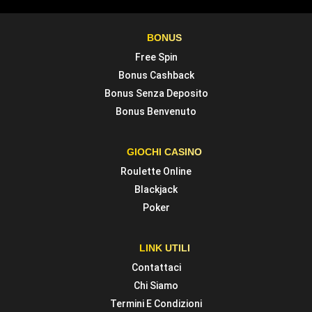
BONUS
Free Spin
Bonus Cashback
Bonus Senza Deposito
Bonus Benvenuto
GIOCHI CASINO
Roulette Online
Blackjack
Poker
LINK UTILI
Contattaci
Chi Siamo
Termini E Condizioni