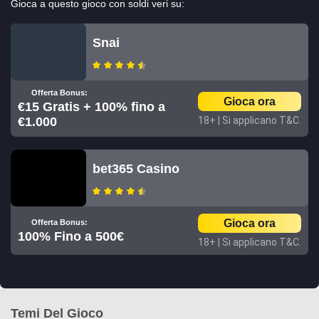
Gioca a questo gioco con soldi veri su:
Snai
Offerta Bonus:
Gioca ora
€15 Gratis + 100% fino a
18+ | Si applicano T&C.
€1.000
bet365 Casino
Gioca ora
Offerta Bonus:
100% Fino a 500€
18+ | Si applicano T&C.
Temi Del Gioco