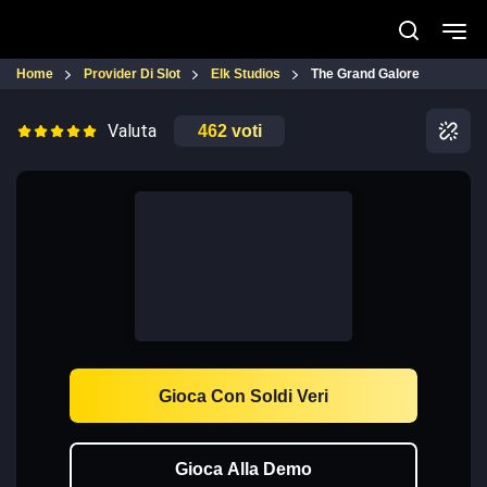
Home
Provider Di Slot
Elk Studios
The Grand Galore
Valuta
462
voti
Gioca Con Soldi Veri
Gioca Alla Demo