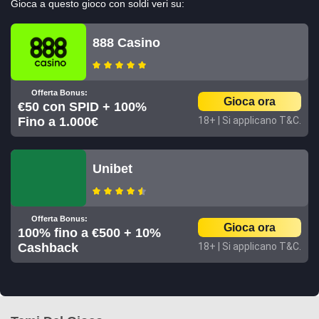
Gioca a questo gioco con soldi veri su:
888 Casino
Offerta Bonus:
Gioca ora
€50 con SPID + 100%
18+ | Si applicano T&C.
Fino a 1.000€
Unibet
Offerta Bonus:
Gioca ora
100% fino a €500 + 10%
18+ | Si applicano T&C.
Cashback