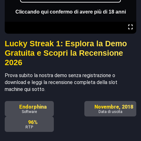
Cliccando qui confermo di avere più di 18 anni
Lucky Streak 1: Esplora la Demo
Gratuita e Scopri la Recensione
2026
Prova subito la nostra demo senza registrazione o
download e leggi la recensione completa della slot
machine qui sotto.
Endorphina
Novembre, 2018
Software
Data di uscita
96%
RTP