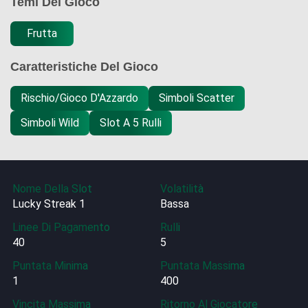
Temi Del Gioco
Frutta
Caratteristiche Del Gioco
Rischio/Gioco D'Azzardo
Simboli Scatter
Simboli Wild
Slot A 5 Rulli
Nome Della Slot
Volatilità
Lucky Streak 1
Bassa
Linee Di Pagamento
Rulli
40
5
Puntata Minima
Puntata Massima
1
400
Vincita Massima
Ritorno Al Giocatore