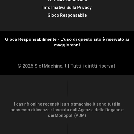
Informativa Sulla Privacy
Gioco Responsabile
Gioca Responsabilmente - L’uso di questo sito è riservato ai
maggiorenni
© 2026 SlotMachine.it | Tutti i diritti riservati
I casinò online recensiti su slotmachine.it sono tutti in
possesso di licenza rilasciata dall’Agenzia delle Dogane e
dei Monopoli (ADM)