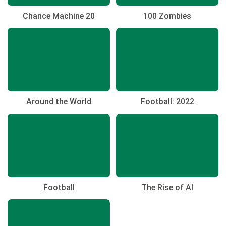
Chance Machine 20
100 Zombies
Around the World
Football: 2022
Football
The Rise of AI