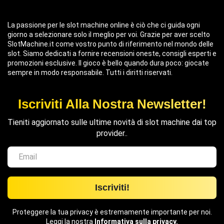
La passione per le slot machine online è ciò che ci guida ogni
giorno a selezionare solo il meglio per voi. Grazie per aver scelto
SlotMachine.it come vostro punto di riferimento nel mondo delle
slot. Siamo dedicati a fornire recensioni oneste, consigli esperti e
promozioni esclusive. Il gioco è bello quando dura poco: giocate
sempre in modo responsabile. Tutti i diritti riservati.
Iscriviti Alla Nostra Newsletter!
Tieniti aggiornato sulle ultime novità di slot machine dai top
provider..
Proteggere la tua privacy è estremamente importante per noi.
Leggi la nostra
Informativa sulla privacy.