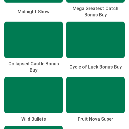
Mega Greatest Catch
Midnight Show
Bonus Buy
Collapsed Castle Bonus
Cycle of Luck Bonus Buy
Buy
Wild Bullets
Fruit Nova Super