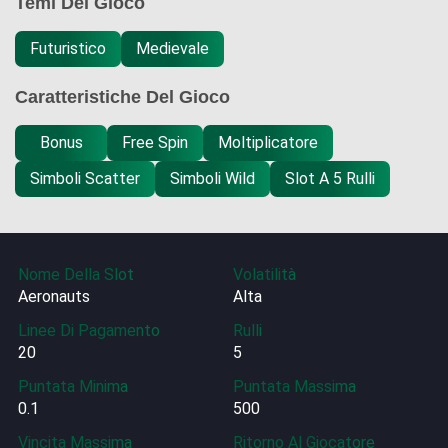
Temi Del Gioco
Futuristico
Medievale
Caratteristiche Del Gioco
Bonus
Free Spin
Moltiplicatore
Simboli Scatter
Simboli Wild
Slot A 5 Rulli
Nome Della Slot
Volatilità
Aeronauts
Alta
Linee Di Pagamento
Rulli
20
5
Puntata Minima
Puntata Massima
0.1
500
Vincita Massima
Ritorno Al Giocatore