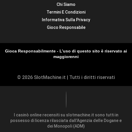
Chi Siamo
Termini E Condizioni
Informativa Sulla Privacy
Gioco Responsabile
Gioca Responsabilmente - L’uso di questo sito è riservato ai
maggiorenni
© 2026 SlotMachine.it | Tutti i diritti riservati
I casinò online recensiti su slotmachine.it sono tutti in
possesso di licenza rilasciata dall’Agenzia delle Dogane e
dei Monopoli (ADM)