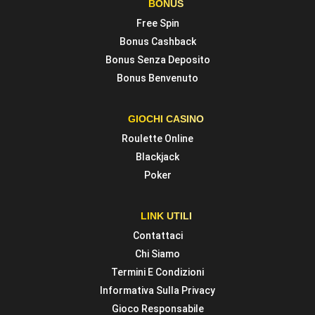
BONUS
Free Spin
Bonus Cashback
Bonus Senza Deposito
Bonus Benvenuto
GIOCHI CASINO
Roulette Online
Blackjack
Poker
LINK UTILI
Contattaci
Chi Siamo
Termini E Condizioni
Informativa Sulla Privacy
Gioco Responsabile