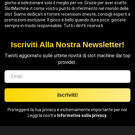
giorno a selezionare solo il meglio per voi. Grazie per aver scelto
SlotMachine.it come vostro punto di riferimento nel mondo delle
slot. Siamo dedicati a fornire recensioni oneste, consigli esperti e
promozioni esclusive. Il gioco è bello quando dura poco: giocate
sempre in modo responsabile. Tutti i diritti riservati.
Iscriviti Alla Nostra Newsletter!
Tieniti aggiornato sulle ultime novità di slot machine dai top
provider..
Proteggere la tua privacy è estremamente importante per noi.
Leggi la nostra
Informativa sulla privacy.