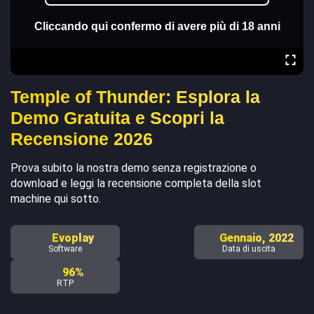
Cliccando qui confermo di avere più di 18 anni
Temple of Thunder: Esplora la
Demo Gratuita e Scopri la
Recensione 2026
Prova subito la nostra demo senza registrazione o
download e leggi la recensione completa della slot
machine qui sotto.
Evoplay
Gennaio, 2022
Software
Data di uscita
96%
RTP