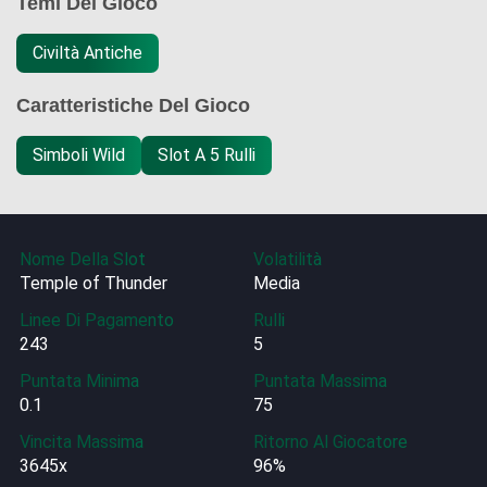
Temi Del Gioco
Civiltà Antiche
Caratteristiche Del Gioco
Simboli Wild
Slot A 5 Rulli
Nome Della Slot
Volatilità
Temple of Thunder
Media
Linee Di Pagamento
Rulli
243
5
Puntata Minima
Puntata Massima
0.1
75
Vincita Massima
Ritorno Al Giocatore
3645x
96%