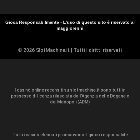
Gioca Responsabilmente - L’uso di questo sito è riservato ai
maggiorenni
© 2026 SlotMachine.it | Tutti i diritti riservati
I casinò online recensiti su slotmachine.it sono tutti in
possesso di licenza rilasciata dall’Agenzia delle Dogane e
dei Monopoli (ADM)
Tutti i casinò elencati promuovono il gioco responsabile