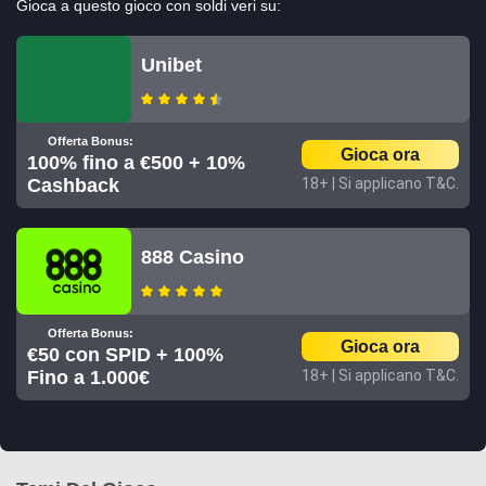
Gioca a questo gioco con soldi veri su:
Unibet
Offerta Bonus:
Gioca ora
100% fino a €500 + 10%
18+ | Si applicano T&C.
Cashback
888 Casino
Offerta Bonus:
Gioca ora
€50 con SPID + 100%
18+ | Si applicano T&C.
Fino a 1.000€