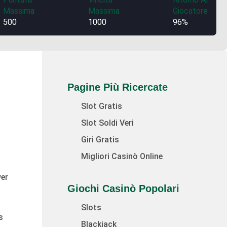
Massima
Massima
Giocatore
500
1000
96%
Pagine Più Ricercate
Slot Gratis
Slot Soldi Veri
Giri Gratis
Migliori Casinò Online
wer
Giochi Casinò Popolari
Slots
s
Blackjack