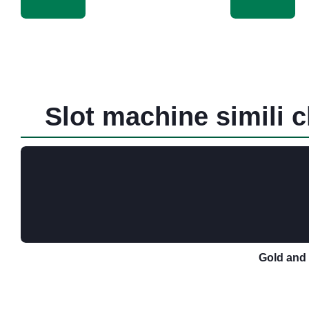
Slot machine simili c
Gold and 
Data di uscita:
Luglio, 2022
RTP:
96%
Volatilità:
Media