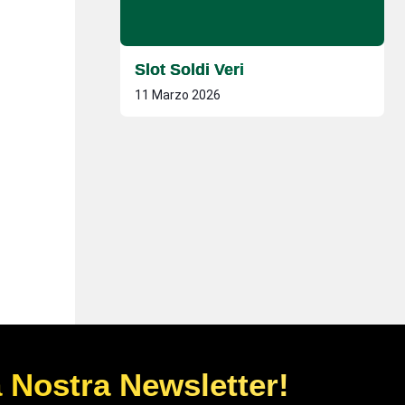
Slot Soldi Veri
11 Marzo 2026
la Nostra Newsletter!