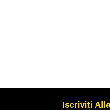
Iscriviti Al