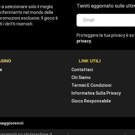
Tieniti aggiornato sulle ulti
 a selezionare solo il meglio
 riferimento nel mondo delle
promozioni esclusive. Il gioco è
diritti riservati.
Proteggere la tua privacy è e
privacy.
ASINO
LINK UTILI
ne
Contattaci
Chi Siamo
Termini E Condizioni
Informativa Sulla Privacy
Gioco Responsabile
 maggiorenni
 recensiti su slotmachine.it