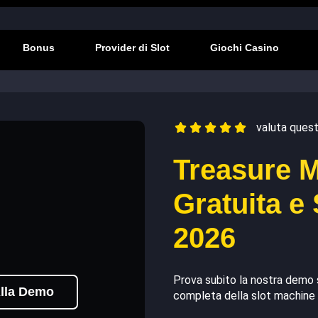
Bonus
Provider di Slot
Giochi Casino
valuta
quest
Treasure M
Gratuita e
2026
Prova subito la nostra demo 
lla Demo
completa della slot machine 