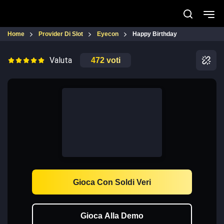
Home
Provider Di Slot
Eyecon
Happy Birthday
Valuta
472
voti
Gioca Con Soldi Veri
Gioca Alla Demo