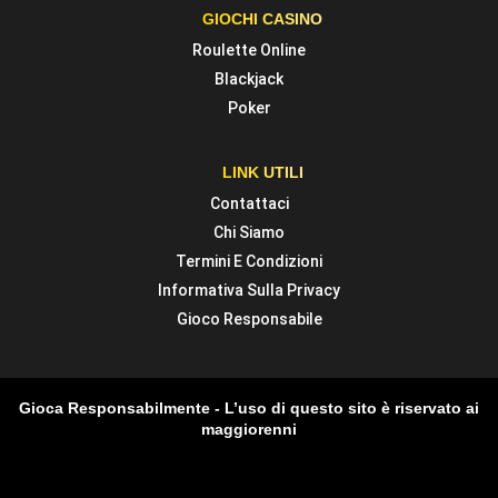
GIOCHI CASINO
Roulette Online
Blackjack
Poker
LINK UTILI
Contattaci
Chi Siamo
Termini E Condizioni
Informativa Sulla Privacy
Gioco Responsabile
Gioca Responsabilmente - L’uso di questo sito è riservato ai
maggiorenni