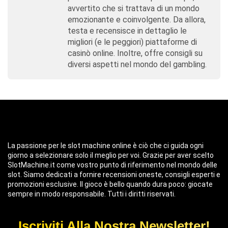
avvertito che si trattava di un mondo
emozionante e coinvolgente. Da allora,
testa e recensisce in dettaglio le
migliori (e le peggiori) piattaforme di
casinò online. Inoltre, offre consigli su
diversi aspetti nel mondo del gambling.
La passione per le slot machine online è ciò che ci guida ogni
giorno a selezionare solo il meglio per voi. Grazie per aver scelto
SlotMachine.it come vostro punto di riferimento nel mondo delle
slot. Siamo dedicati a fornire recensioni oneste, consigli esperti e
promozioni esclusive. Il gioco è bello quando dura poco: giocate
sempre in modo responsabile. Tutti i diritti riservati.
Iscriviti Alla Nostra Newsletter!