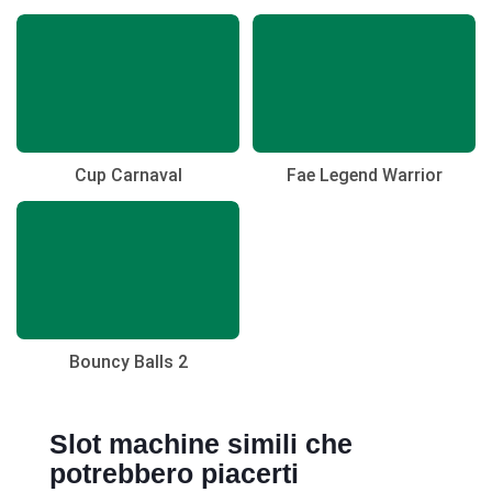
Cup Carnaval
Fae Legend Warrior
Bouncy Balls 2
Slot machine simili che
potrebbero piacerti