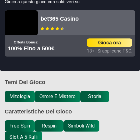
Gioca a questo gioco con soldi veri su:
bet365 Casino
Gioca ora
Offerta Bonus:
100% Fino a 500€
18+ | Si applicano T&C.
Temi Del Gioco
Mitologia
Orrore E Mistero
Storia
Caratteristiche Del Gioco
Free Spin
Respin
Simboli Wild
Slot A 5 Rulli