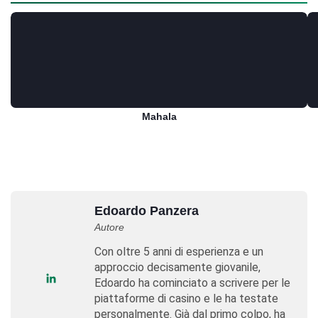
Mahala
Data di uscita:
Gennaio, 2019
RTP:
95.49%
Volatilità:
Media
Gioca gratis
Edoardo Panzera
Autore
Con oltre 5 anni di esperienza e un
approccio decisamente giovanile,
Edoardo ha cominciato a scrivere per le
piattaforme di casino e le ha testate
personalmente. Già dal primo colpo, ha