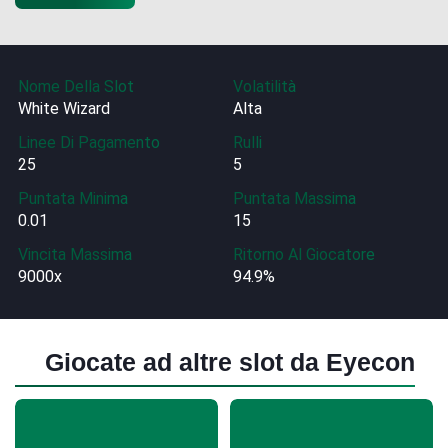
Nome Della Slot
Volatilità
White Wizard
Alta
Linee Di Pagamento
Rulli
25
5
Puntata Minima
Puntata Massima
0.01
15
Vincita Massima
Ritorno Al Giocatore
9000x
94.9%
Giocate ad altre slot da Eyecon