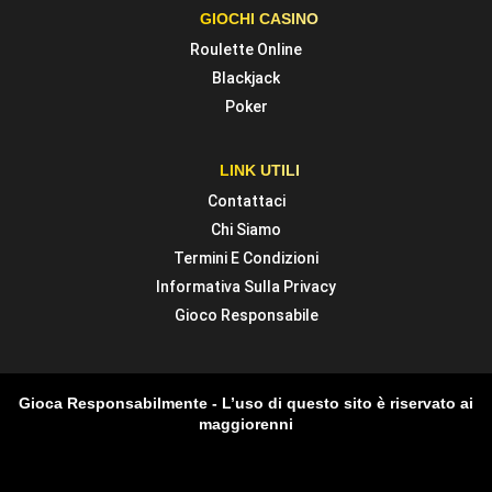
GIOCHI CASINO
Roulette Online
Blackjack
Poker
LINK UTILI
Contattaci
Chi Siamo
Termini E Condizioni
Informativa Sulla Privacy
Gioco Responsabile
Gioca Responsabilmente - L’uso di questo sito è riservato ai
maggiorenni