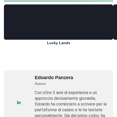
Lucky Lands
Data di uscita:
Luglio, 2018
RTP:
96%
Volatilità:
Media
Gioca gratis
Edoardo Panzera
Autore
Con oltre 5 anni di esperienza e un
approccio decisamente giovanile,
Edoardo ha cominciato a scrivere per le
piattaforme di casino e le ha testate
personalmente. Già dal primo colpo, ha