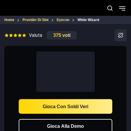
Home
Provider Di Slot
Eyecon
White Wizard
Valuta
375
voti
Gioca Con Soldi Veri
Gioca Alla Demo