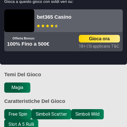
Gioca a questo gioco con soldi veri su:
bet365 Casino
Gioca ora
Offerta Bonus:
100% Fino a 500€
18+ | Si applicano T&C.
Temi Del Gioco
Magia
Caratteristiche Del Gioco
Free Spin
Simboli Scatter
Simboli Wild
Slot A 5 Rulli