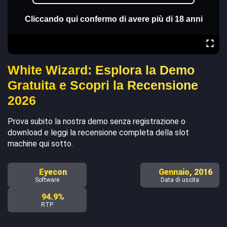
Cliccando qui confermo di avere più di 18 anni
White Wizard: Esplora la Demo
Gratuita e Scopri la Recensione
2026
Prova subito la nostra demo senza registrazione o
download e leggi la recensione completa della slot
machine qui sotto.
Eyecon
Gennaio, 2016
Software
Data di uscita
94.9%
RTP