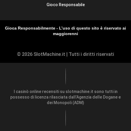
Gioco Responsabile
Gioca Responsabilmente - L’uso di questo sito è riservato ai
maggiorenni
© 2026 SlotMachine.it | Tutti i diritti riservati
I casinò online recensiti su slotmachine.it sono tutti in
possesso di licenza rilasciata dall’Agenzia delle Dogane e
dei Monopoli (ADM)