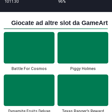
1011.30
96%
Giocate ad altre slot da GameArt
Battle For Cosmos
Piggy Holmes
Dynamite Fruits Deluxe
Texas Ranger’s Reward