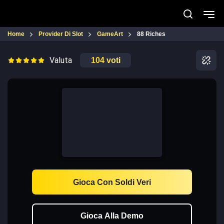
Home
Provider Di Slot
GameArt
88 Riches
Valuta
104
voti
Gioca Con Soldi Veri
Gioca Alla Demo