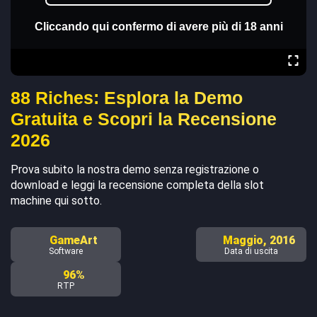
Cliccando qui confermo di avere più di 18 anni
88 Riches: Esplora la Demo
Gratuita e Scopri la Recensione
2026
Prova subito la nostra demo senza registrazione o
download e leggi la recensione completa della slot
machine qui sotto.
GameArt
Maggio, 2016
Software
Data di uscita
96%
RTP