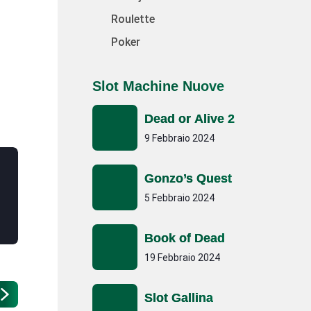
Roulette
Poker
Slot Machine Nuove
Dead or Alive 2
9 Febbraio 2024
Gonzo’s Quest
5 Febbraio 2024
Book of Dead
19 Febbraio 2024
Pearl Beau
Data di uscita:
Maggio, 2020
RTP:
95.05%
Volatilità:
Alta
Slot Gallina