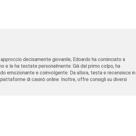
oca gratis
un approccio decisamente giovanile, Edoardo ha cominciato a
ino e le ha testate personalmente. Già dal primo colpo, ha
ndo emozionante e coinvolgente. Da allora, testa e recensisce in
 piattaforme di casinò online. Inoltre, offre consigli su diversi