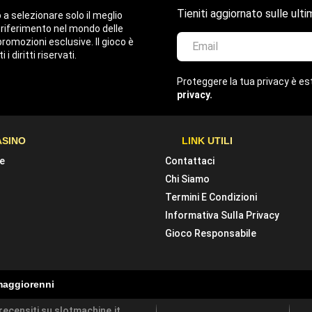
Tieniti aggiornato sulle ulti
 a selezionare solo il meglio
 riferimento nel mondo delle
promozioni esclusive. Il gioco è
diritti riservati.
Proteggere la tua privacy è e
privacy.
ASINO
LINK UTILI
ne
Contattaci
Chi Siamo
Termini E Condizioni
Informativa Sulla Privacy
Gioco Responsabile
 maggiorenni
 recensiti su slotmachine.it