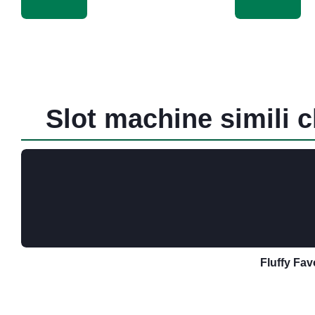
Slot machine simili c
Fluffy Fav
Data di uscita:
Gennaio, 2022
RTP:
95%
Volatilità:
Alta