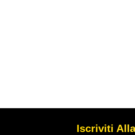
Iscriviti Al