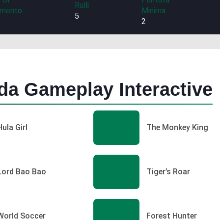
Rulli
mento
Minima
5
2
 da Gameplay Interactive
Hula Girl
The Monkey King
Lord Bao Bao
Tiger’s Roar
World Soccer
Forest Hunter