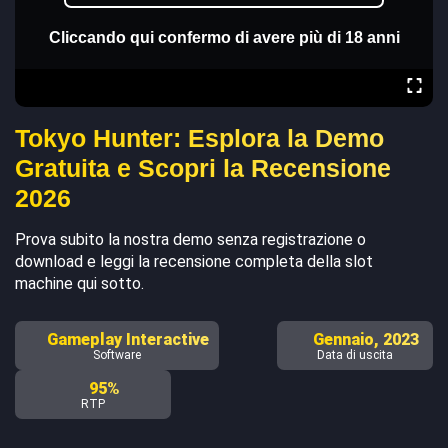
Cliccando qui confermo di avere più di 18 anni
Tokyo Hunter: Esplora la Demo
Gratuita e Scopri la Recensione
2026
Prova subito la nostra demo senza registrazione o
download e leggi la recensione completa della slot
machine qui sotto.
Gameplay Interactive
Gennaio, 2023
Software
Data di uscita
95%
RTP