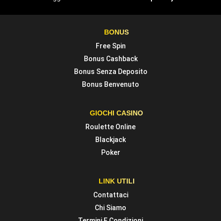
BONUS
Free Spin
Bonus Cashback
Bonus Senza Deposito
Bonus Benvenuto
GIOCHI CASINO
Roulette Online
Blackjack
Poker
LINK UTILI
Contattaci
Chi Siamo
Termini E Condizioni