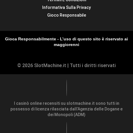
Informativa Sulla Privacy
Gioco Responsabile
Gioca Responsabilmente - L’uso di questo sito è riservato ai
maggiorenni
© 2026 SlotMachine.it | Tutti i diritti riservati
I casinò online recensiti su slotmachine.it sono tutti in
possesso di licenza rilasciata dall’Agenzia delle Dogane e
dei Monopoli (ADM)