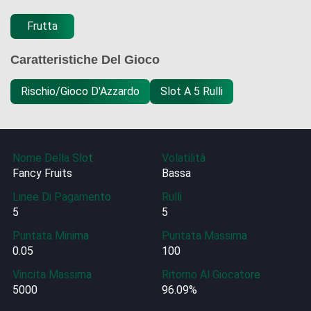
Frutta
Caratteristiche Del Gioco
Rischio/Gioco D'Azzardo
Slot A 5 Rulli
Nome Della Slot
Volatilità
Fancy Fruits
Bassa
Linee Di Pagamento
Rulli
5
5
Puntata Minima
Puntata Massima
0.05
100
Vincita Massima
Ritorno Al Giocatore
5000
96.09%