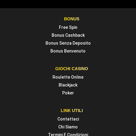
BONUS
Free Spin
Bonus Cashback
Bonus Senza Deposito
Bonus Benvenuto
GIOCHI CASINO
Roulette Online
Blackjack
Poker
LINK UTILI
Contattaci
Chi Siamo
Termini E Condizioni