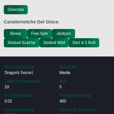
Orientale
Caratteristiche Del Gioco
Bonus
Free Spin
Jackpot
Simboli Scatter
Simboli Wild
Slot A 5 Rulli
Nome Della Slot
Volatilità
Dragon’s Secret
Media
Linee Di Pagamento
Rulli
20
5
Puntata Minima
Puntata Massima
0.02
400
Vincita Massima
Ritorno Al Giocatore