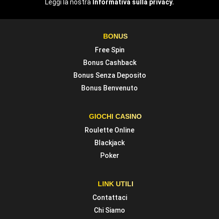
Leggi la nostra
Informativa sulla privacy.
BONUS
Free Spin
Bonus Cashback
Bonus Senza Deposito
Bonus Benvenuto
GIOCHI CASINO
Roulette Online
Blackjack
Poker
LINK UTILI
Contattaci
Chi Siamo