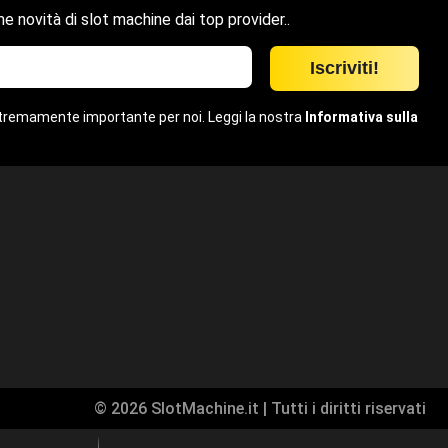
me novità di slot machine dai top provider..
stremamente importante per noi. Leggi la nostra
Informativa sulla
© 2026 SlotMachine.it | Tutti i diritti riservati