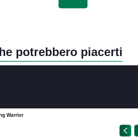
he potrebbero piacerti
ng Warrior