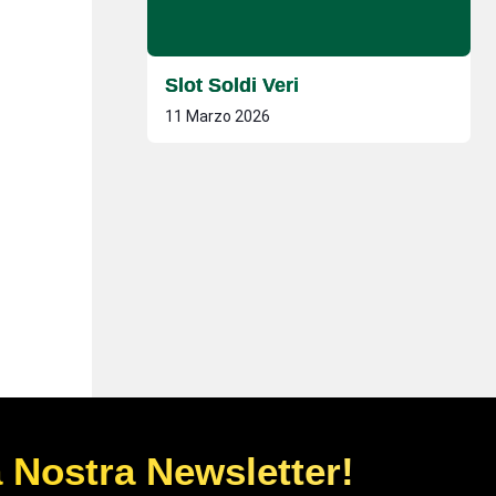
Slot Soldi Veri
11 Marzo 2026
la Nostra Newsletter!