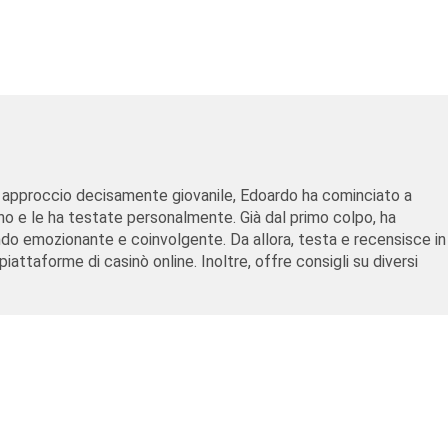
oca gratis
un approccio decisamente giovanile, Edoardo ha cominciato a
ino e le ha testate personalmente. Già dal primo colpo, ha
ndo emozionante e coinvolgente. Da allora, testa e recensisce in
 piattaforme di casinò online. Inoltre, offre consigli su diversi