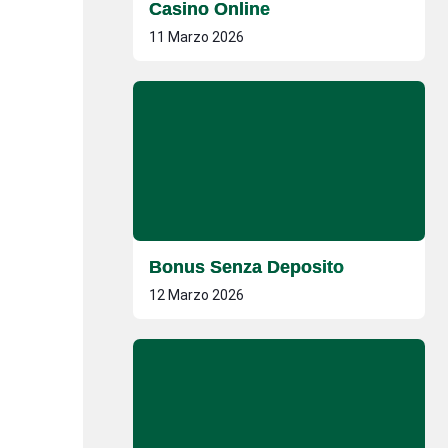
Casino Online
11 Marzo 2026
Bonus Senza Deposito
12 Marzo 2026