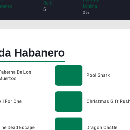
Rulli
mento
Minima
5
0.5
t da Habanero
Taberna De Los
Pool Shark
Muertos
All For One
Christmas Gift Rus
The Dead Escape
Dragon Castle