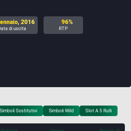
ennaio, 2016
96%
ata di uscita
RTP
Simboli Sostitutivi
Simboli Wild
Slot A 5 Rulli
Puntata
Vincita
Ritorno Al