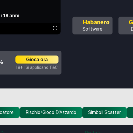
i 18 anni
Habanero
G
Software
D
Gioca ora
0%
18+ | Si applicano T&C.
icatore
Rischio/Gioco D'Azzardo
Simboli Scatter
 Di
Puntata