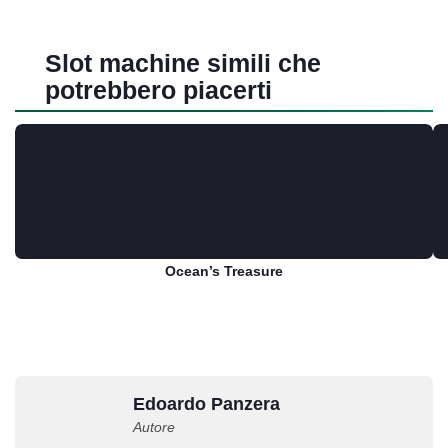
Slot machine simili che
potrebbero piacerti
Ocean’s Treasure
Data di uscita:
Gennaio, 2020
RTP:
95.99%
Volatilità:
Media
Gioca gratis
Edoardo Panzera
Autore