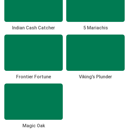
Indian Cash Catcher
5 Mariachis
Frontier Fortune
Viking’s Plunder
Magic Oak