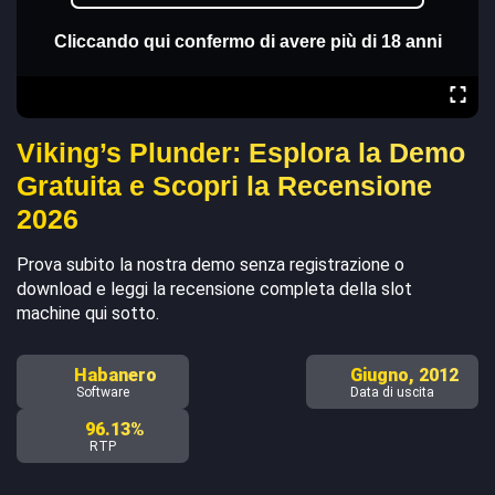
Cliccando qui confermo di avere più di 18 anni
Viking’s Plunder: Esplora la Demo
Gratuita e Scopri la Recensione
2026
Prova subito la nostra demo senza registrazione o
download e leggi la recensione completa della slot
machine qui sotto.
Habanero
Giugno, 2012
Software
Data di uscita
96.13%
RTP