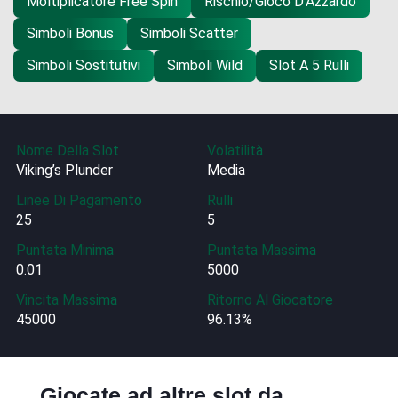
Moltiplicatore Free Spin
Rischio/Gioco D'Azzardo
Simboli Bonus
Simboli Scatter
Simboli Sostitutivi
Simboli Wild
Slot A 5 Rulli
Nome Della Slot
Volatilità
Viking’s Plunder
Media
Linee Di Pagamento
Rulli
25
5
Puntata Minima
Puntata Massima
0.01
5000
Vincita Massima
Ritorno Al Giocatore
45000
96.13%
Giocate ad altre slot da