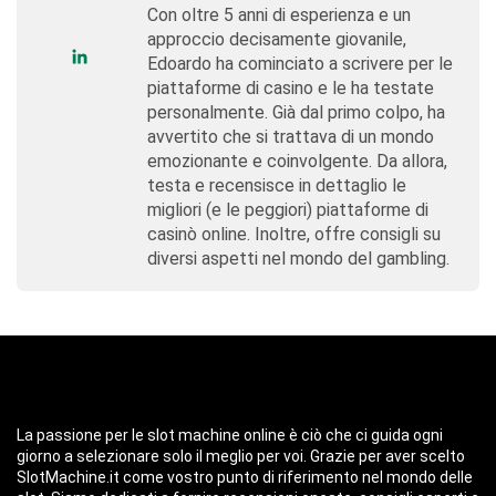
Con oltre 5 anni di esperienza e un
approccio decisamente giovanile,
Edoardo ha cominciato a scrivere per le
piattaforme di casino e le ha testate
personalmente. Già dal primo colpo, ha
avvertito che si trattava di un mondo
emozionante e coinvolgente. Da allora,
testa e recensisce in dettaglio le
migliori (e le peggiori) piattaforme di
casinò online. Inoltre, offre consigli su
diversi aspetti nel mondo del gambling.
La passione per le slot machine online è ciò che ci guida ogni
giorno a selezionare solo il meglio per voi. Grazie per aver scelto
SlotMachine.it come vostro punto di riferimento nel mondo delle