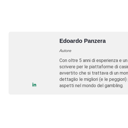
Gi
Edoardo Panzera
Autore
Con oltre 5 anni di esperienza e 
scrivere per le piattaforme di cas
avvertito che si trattava di un mo
dettaglio le migliori (e le peggiori)
aspetti nel mondo del gambling.