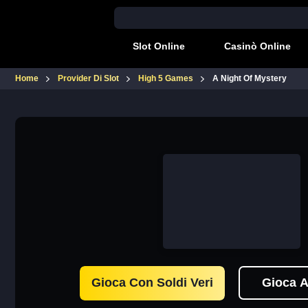
Slot Online
Casinò Online
Home
Provider Di Slot
High 5 Games
A Night Of Mystery
Gioca A
Gioca Con Soldi Veri