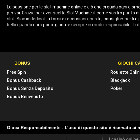
La passione per le slot machine online è ciò che ci guida ogni giorno
per voi. Grazie per aver scelto SlotMachine.it come vostro punto di
slot. Siamo dedicati a fornire recensioni oneste, consigli esperti e 
bello quando dura poco: giocate sempre in modo responsabile. Tutti i 
BONUS
GIOCHI C
Free Spin
Roulette Onli
Bonus Cashback
Blackjack
Bonus Senza Deposito
Poker
Bonus Benvenuto
Gioca Responsabilmente - L’uso di questo sito è riservato ai
I casinò online