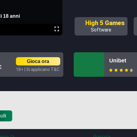
i 18 anni
High 5 Games
Software
Unibet
Gioca ora
€
18+ | Si applicano T&C.
ulli
inee Di
Puntata