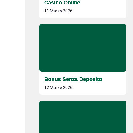
Casino Online
11 Marzo 2026
Bonus Senza Deposito
12 Marzo 2026