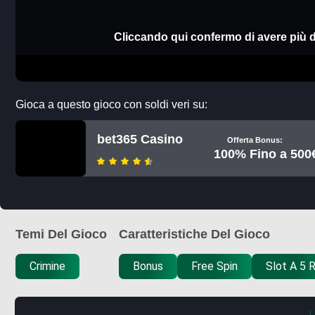
Cliccando qui confermo di avere più d
Gioca a questo gioco con soldi veri su:
bet365 Casino
Offerta Bonus:
100% Fino a 500
Temi Del Gioco
Caratteristiche Del Gioco
Crimine
Bonus
Free Spin
Slot A 5 R
L