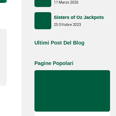
11 Marzo 2026
Gio
Sisters of Oz Jackpots
25 Ottobre 2023
Ultimi Post Del Blog
Pagine Popolari