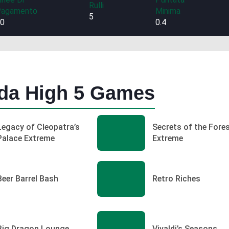
Rulli
agamento
Minima
5
0
0.4
t da High 5 Games
Legacy of Cleopatra’s
Secrets of the Fore
Palace Extreme
Extreme
Beer Barrel Bash
Retro Riches
Big Dragon Lounge
Vivaldi’s Seasons